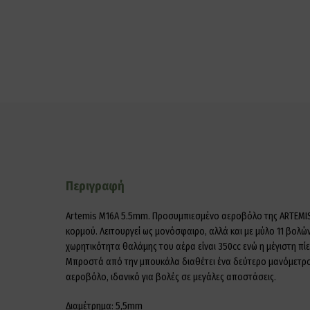
Περιγραφή
Artemis M16A 5.5mm. Προσυμπιεσμένο αεροβόλο της ARTEMIS μ
κορμού. Λειτουργεί ως μονόσφαιρο, αλλά και με μύλο 11 βολώ
χωρητικότητα θαλάμης του αέρα είναι 350cc ενώ η μέγιστη πί
Μπροστά από την μπουκάλα διαθέτει ένα δεύτερο μανόμετρο γι
αεροβόλο, ιδανικό για βολές σε μεγάλες αποστάσεις.
Διαμέτρημα: 5,5mm