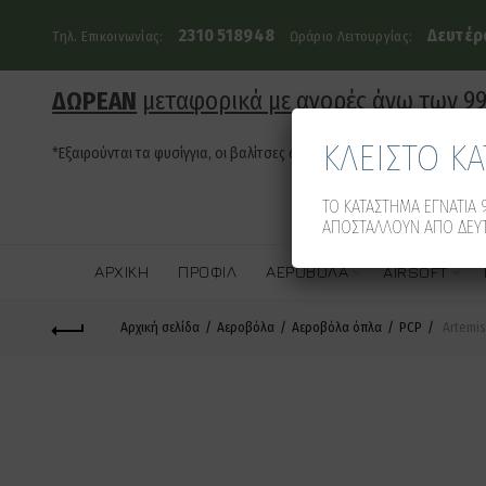
2310 518948
Δευτέρα
Τηλ. Επικοινωνίας:
Ωράριο Λειτουργίας:
ΔΩΡΕΑΝ
μεταφορικά με αγορές άνω των 9
ΚΛΕΙΣΤΟ Κ
*Εξαιρούνται τα φυσίγγια, οι βαλίτσες όπλων και τα οπλοκιβώτια
ΤΟ ΚΑΤΑΣΤΗΜΑ ΕΓΝΑΤΙΑ 9
ΑΠΟΣΤΑΛΛΟΥΝ ΑΠΟ ΔΕΥΤ
ΑΡΧΙΚΉ
ΠΡΟΦΊΛ
ΑΕΡΟΒΌΛΑ
AIRSOFT
Αρχική σελίδα
Αεροβόλα
Αεροβόλα όπλα
PCP
Artemis