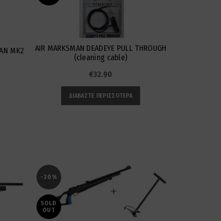
AIR MARKSMAN DEADEYE PULL THROUGH
TAN MK2
(cleaning cable)
€
32.90
ΔΙΑΒΆΣΤΕ ΠΕΡΙΣΣΌΤΕΡΑ
-30%
-15%
SOLD
OUT