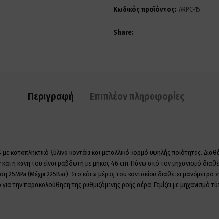
Κωδικός προϊόντος:
ARPC-15
Share
Περιγραφή
Επιπλέον πληροφορίες
ε καταπληκτικό ξύλινο κοντάκι και μεταλλικό κορμό υψηλής ποιότητας. Διαθέ
ν και η κάνη του είναι ραβδωτή με μήκος 46 cm. Πάνω από τον μηχανισμό διαθ
εση 25MPa (Μέχρι 225Bar). Στο κάτω μέρος του κοντακίου διαθέτει μανόμετρο 
α την παρακολούθηση της ρυθμιζόμενης ροής αέρα. Γεμίζει με μηχανισμό τύπου