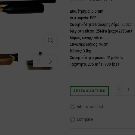
price
τρέχο
Διαμέτρημα: 5,5mm
Λειτουργία: PCP
was:
τιμή
Χωρητικότητα Θαλάμης Αέρα: 350cc
Μέγιστη πίεση: 25MPa (μέχρι 225Bar)
€549.00.
είναι:
Μήκος κάνης: 46cm
Συνολικό Μήκος: 96cm
€529.9
Βάρος: 3.1kg
Χωρητικότητα μύλου: 11 pellets
Ταχύτητα: 275 m/s (900 fps)
Ποσ
ΆΜΕΣΑ ΔΙΑΘΈΣΙΜΟ
Add to wishlist
Compare