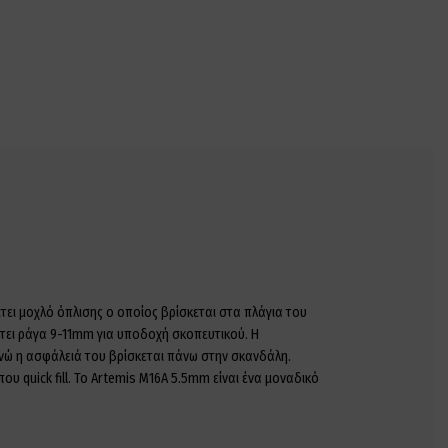
τει μοχλό όπλισης ο οποίος βρίσκεται στα πλάγια του
έτει ράγα 9-11mm για υποδοχή σκοπευτικού. Η
ενώ η ασφάλειά του βρίσκεται πάνω στην σκανδάλη.
 quick fill. Το Artemis M16A 5.5mm είναι ένα μοναδικό