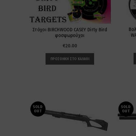
Βολ
Στόχοι BIRCHWOOD CASEY Dirty Bird
WA
φοσφωρούχοι
€
20.00
ΠΡΟΣΘΉΚΗ ΣΤΟ ΚΑΛΆΘΙ
SOLD
SOLD
OUT
OUT