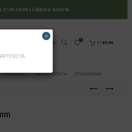
 17:00-20:00 | Σάββατο: ΚΛΕΙΣΤΑ
×
0
Login / Register
0
/
€
0.00
ΑΡΑΓΓΕΛΙΕΣ ΘΑ
ΠΡΟΣΦΟΡΈΣ
ΝΈΑ ΠΡΟΪΌΝΤΑ
ΕΠΙΚΟΙΝΩΝΊΑ
5mm