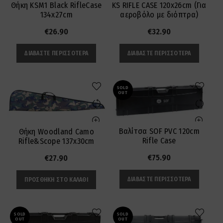
Θήκη KSM1 Black RifleCase
KS RIFLE CASE 120x26cm (Για
134x27cm
αεροβόλο με διόπτρα)
€
26.90
€
32.90
ΔΙΑΒΆΣΤΕ ΠΕΡΙΣΣΌΤΕΡΑ
ΔΙΑΒΆΣΤΕ ΠΕΡΙΣΣΌΤΕΡΑ
SOLD
OUT
Βαλίτσα SOF PVC 120cm
Θήκη Woodland Camo
Rifle Case
Rifle&Scope 137x30cm
€
75.90
€
27.90
ΔΙΑΒΆΣΤΕ ΠΕΡΙΣΣΌΤΕΡΑ
ΠΡΟΣΘΉΚΗ ΣΤΟ ΚΑΛΆΘΙ
SOLD
SOLD
OUT
OUT