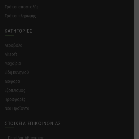
Tρόποι αποστολής
Tρόποι πληρωμής
ΚΑΤΗΓΟΡΊΕΣ
Αεροβόλα
Airsoft
Μαχαίρια
Είδη Κυνηγιού
Διάφορα
Eξοπλισμός
Προσφορές
Νέα Προϊόντα
ΣΤΟΙΧΕΊΑ ΕΠΙΚΟΙΝΩΝΊΑΣ
Πετρίδης Αθανάσιος