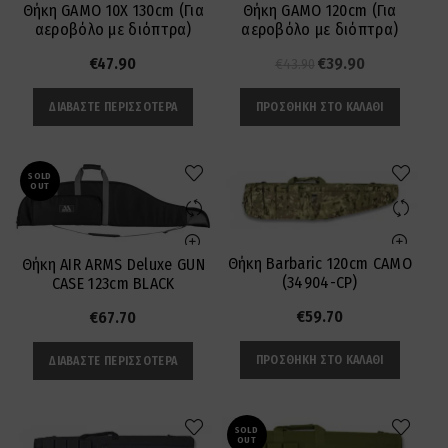
Θήκη GAMO 10X 130cm (Για
Θήκη GAMO 120cm (Για
αεροβόλο με διόπτρα)
αεροβόλο με διόπτρα)
Original
Η
€
47.90
€
39.90
€
43.90
price
τρέχουσα
ΔΙΑΒΆΣΤΕ ΠΕΡΙΣΣΌΤΕΡΑ
ΠΡΟΣΘΉΚΗ ΣΤΟ ΚΑΛΆΘΙ
was:
τιμή
€43.90.
είναι:
€39.90.
SOLD
OUT
Θήκη Barbaric 120cm CAMO
Θήκη AIR ARMS Deluxe GUN
(34904-CP)
CASE 123cm BLACK
€
59.70
€
67.70
ΠΡΟΣΘΉΚΗ ΣΤΟ ΚΑΛΆΘΙ
ΔΙΑΒΆΣΤΕ ΠΕΡΙΣΣΌΤΕΡΑ
SOLD
OUT