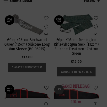
Show Sidebar
Filters
SOLD
SOLD
OUT
OUT
Θήκη Κάλτσα Birchwood
Θήκη Κάλτσα Remington
Casey (135cm) Silicone Long
Rifle/Shotgun Sack (132cm)
Gun Sleeve (BC-06955)
Silicone Treatment Cotton
Green
€
17.80
€
15.90
ΔΙΑΒΆΣΤΕ ΠΕΡΙΣΣΌΤΕΡΑ
ΔΙΑΒΆΣΤΕ ΠΕΡΙΣΣΌΤΕΡΑ
SOLD
-9%
OUT