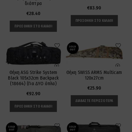
διόπτρα
€
83.90
€
28.40
ΠΡΟΣΘΉΚΗ ΣΤΟ ΚΑΛΆΘΙ
ΠΡΟΣΘΉΚΗ ΣΤΟ ΚΑΛΆΘΙ
SOLD
OUT
Θήκη SWISS ARMS Multicam
Θήκη ASG Strike System
120x27cm
Black 105x32cm Backpack
(18664) (Για ΔΥΟ όπλα)
€
25.90
€
92.90
ΔΙΑΒΆΣΤΕ ΠΕΡΙΣΣΌΤΕΡΑ
ΠΡΟΣΘΉΚΗ ΣΤΟ ΚΑΛΆΘΙ
SOLD
SOLD
OUT
OUT