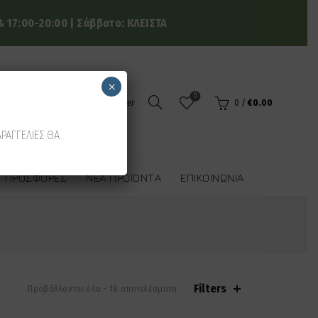
 17:00-20:00 | Σάββατο: ΚΛΕΙΣΤΑ
×
0
Login / Register
0
/
€
0.00
ΑΡΑΓΓΕΛΙΕΣ ΘΑ
ΠΡΟΣΦΟΡΈΣ
ΝΈΑ ΠΡΟΪΌΝΤΑ
ΕΠΙΚΟΙΝΩΝΊΑ
Filters
Sorted
Προβάλλονται όλα - 18 αποτελέσματα
by
latest