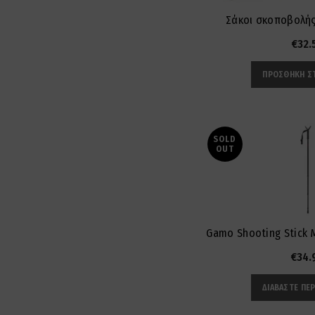
Σάκοι σκοποβολής
€
32.
ΠΡΟΣΘΉΚΗ ΣΤ
SOLD
OUT
Gamo Shooting Stick
€
34.
ΔΙΑΒΆΣΤΕ ΠΕ