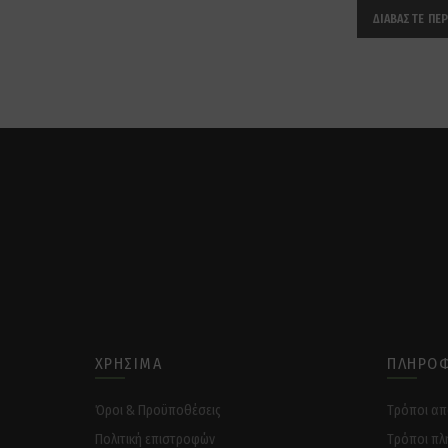
ΔΙΑΒΆΣΤΕ ΠΕ
ΧΡΉΣΙΜΑ
ΠΛΗΡΟΦ
Όροι & Προϋποθέσεις
Tρόποι α
Πολιτική επιστροφών
Tρόποι πλ