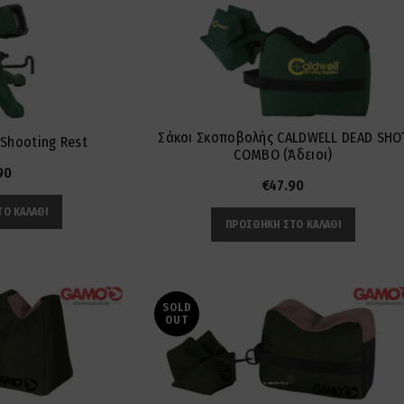
Σάκοι Σκοποβολής CALDWELL DEAD SHO
 Shooting Rest
COMBO (Άδειοι)
90
€
47.90
Ο ΚΑΛΆΘΙ
ΠΡΟΣΘΉΚΗ ΣΤΟ ΚΑΛΆΘΙ
SOLD
OUT