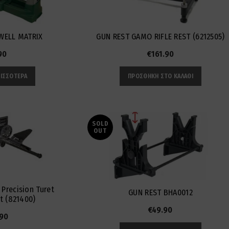
WELL MATRIX
GUN REST GAMO RIFLE REST (6212505)
90
€
161.90
ΡΙΣΣΌΤΕΡΑ
ΠΡΟΣΘΉΚΗ ΣΤΟ ΚΑΛΆΘΙ
SOLD
OUT
Precision Turet
GUN REST BHA0012
t (821400)
€
49.90
.90