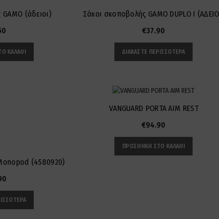
 GAMO (άδειοι)
Σάκοι σκοποβολής GAMO DUPLO I (ΑΔΕΙΟ
50
€
37.90
Ο ΚΑΛΆΘΙ
ΔΙΑΒΆΣΤΕ ΠΕΡΙΣΣΌΤΕΡΑ
VANGUARD PORTA AIM REST
€
94.90
ΠΡΟΣΘΉΚΗ ΣΤΟ ΚΑΛΆΘΙ
 Monopod (4580920)
90
ΡΙΣΣΌΤΕΡΑ