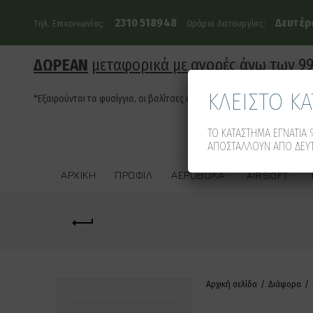
2310 518948
Δευτέρα
Τηλ. Επικοινωνίας:
Ωράριο Λειτουργίας:
ΔΩΡΕΑΝ
μεταφορικά με αγορές άνω των 9
ΚΛΕΙΣΤΟ Κ
*Εξαιρούνται τα φυσίγγια, οι βαλίτσες όπλων και τα οπλοκιβώτια
ΤΟ ΚΑΤΑΣΤΗΜΑ ΕΓΝΑΤΙΑ 9
ΑΠΟΣΤΑΛΛΟΥΝ ΑΠΟ ΔΕΥΤ
ΑΡΧΙΚΉ
ΠΡΟΦΊΛ
ΑΕΡΟΒΌΛΑ
AIRSOFT
Αρχική σελίδα
Διάφορα