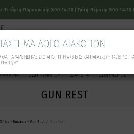
-Τετάρτη-Παρασκευή: 9:00-14.30 | Τρίτη-Πέμπτη: 9:00-14:30 &
9€
ΑΤΑΣΤΗΜΑ ΛΟΓΩ ΔΙΑΚΟΠΩΝ
 ΘΑ ΠΑΡΑΜΕΙΝΕΙ ΚΛΕΙΣΤΟ ΑΠΟ ΤΡΙΤΗ 4/8 ΕΩΣ ΚΑΙ ΠΑΡΑΣΚΕΥΗ 14/8! *ΟΙ Π
ΕΡΑ 17/8*
ΜΑΧΑΊΡΙΑ
ΕΊΔΗ ΚΥΝΗΓΙΟΎ
ΔΙΆΦΟΡΑ
ΕΞΟΠΛΙΣΜΌΣ
GUN REST
Θήκες - Βαλίτσες - Gun Rest
Gun Rest