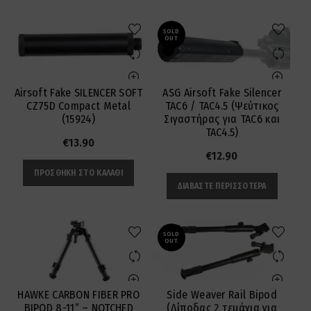
SOLD
OUT
Airsoft Fake SILENCER SOFT
ASG Airsoft Fake Silencer
CZ75D Compact Metal
TAC6 / TAC4.5 (Ψεύτικος
(15924)
Σιγαστήρας για TAC6 και
TAC4.5)
€
13.90
€
12.90
ΠΡΟΣΘΉΚΗ ΣΤΟ ΚΑΛΆΘΙ
ΔΙΑΒΆΣΤΕ ΠΕΡΙΣΣΌΤΕΡΑ
SOLD
OUT
Side Weaver Rail Bipod
HAWKE CARBON FIBER PRO
(Δίποδας 2 τεμάχια για
BIPOD 8-11″ – NOTCHED