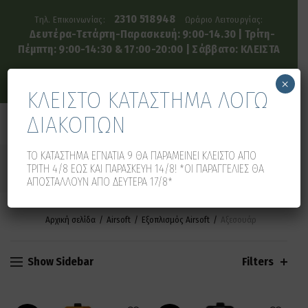
2310 518948
Τηλ. Επικοινωνίας:
Ωράριο Λειτουργίας:
Δευτέρα-Τετάρτη-Παρασκευή: 9:00-14.30 | Τρίτη-
Πέμπτη: 9:00-14:30 & 17:00-20:00 | Σάββατο: ΚΛΕΙΣΤΑ
×
ΚΛΕΙΣΤΟ ΚΑΤΑΣΤΗΜΑ ΛΟΓΩ
ΔΙΑΚΟΠΩΝ
0
0
ΤΟ ΚΑΤΑΣΤΗΜΑ ΕΓΝΑΤΙΑ 9 ΘΑ ΠΑΡΑΜΕΙΝΕΙ ΚΛΕΙΣΤΟ ΑΠΟ
ΑΞΕΣΟΥΆΡ
ΤΡΙΤΗ 4/8 ΕΩΣ ΚΑΙ ΠΑΡΑΣΚΕΥΗ 14/8! *ΟΙ ΠΑΡΑΓΓΕΛΙΕΣ ΘΑ
ΑΠΟΣΤΑΛΛΟΥΝ ΑΠΟ ΔΕΥΤΕΡΑ 17/8*
Αρχική σελίδα
Airsoft
Εξοπλισμός Airsoft
Αξεσουάρ
Show Sidebar
Filters