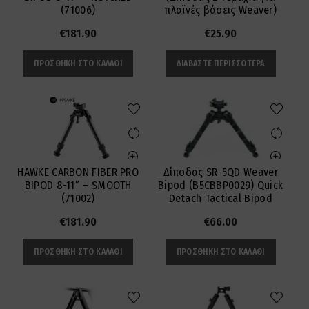
πλαϊνές βάσεις Weaver)
(71006)
€
25.90
€
181.90
ΔΙΑΒΆΣΤΕ ΠΕΡΙΣΣΌΤΕΡΑ
ΠΡΟΣΘΉΚΗ ΣΤΟ ΚΑΛΆΘΙ
Δίποδας SR-5QD Weaver
HAWKE CARBON FIBER PRO
Bipod (B5CBBP0029) Quick
BIPOD 8-11″ – SMOOTH
Detach Tactical Bipod
(71002)
€
66.00
€
181.90
ΠΡΟΣΘΉΚΗ ΣΤΟ ΚΑΛΆΘΙ
ΠΡΟΣΘΉΚΗ ΣΤΟ ΚΑΛΆΘΙ