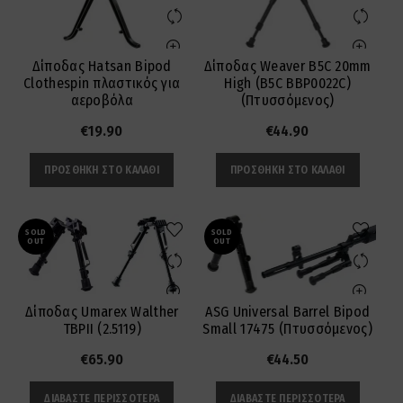
Δίποδας Hatsan Bipod
Δίποδας Weaver B5C 20mm
Clothespin πλαστικός για
High (B5C BBP0022C)
αεροβόλα
(Πτυσσόμενος)
€
19.90
€
44.90
ΠΡΟΣΘΉΚΗ ΣΤΟ ΚΑΛΆΘΙ
ΠΡΟΣΘΉΚΗ ΣΤΟ ΚΑΛΆΘΙ
SOLD
SOLD
OUT
OUT
Δίποδας Umarex Walther
ASG Universal Barrel Bipod
TBPII (2.5119)
Small 17475 (Πτυσσόμενος)
€
65.90
€
44.50
ΔΙΑΒΆΣΤΕ ΠΕΡΙΣΣΌΤΕΡΑ
ΔΙΑΒΆΣΤΕ ΠΕΡΙΣΣΌΤΕΡΑ