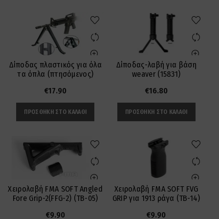
€58.90.
είναι:
€46.90.
Δίποδας πλαστικός για όλα
Δίποδας-λαβή για βάση
τα όπλα (πτησόμενος)
weaver (15831)
€
17.90
€
16.80
ΠΡΟΣΘΉΚΗ ΣΤΟ ΚΑΛΆΘΙ
ΠΡΟΣΘΉΚΗ ΣΤΟ ΚΑΛΆΘΙ
Χειρολαβή FMA SOFT Angled
Χειρολαβή FMA SOFT FVG
Fore Grip-2(FFG-2) (TB-05)
GRIP για 1913 ράγα (TB-14)
€
9.90
€
9.90