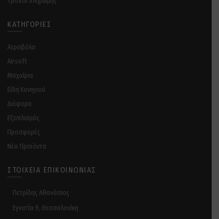
Tρόποι πληρωμής
ΚΑΤΗΓΟΡΊΕΣ
Αεροβόλα
Airsoft
Μαχαίρια
Είδη Κυνηγιού
Διάφορα
Eξοπλισμός
Προσφορές
Νέα Προϊόντα
ΣΤΟΙΧΕΊΑ ΕΠΙΚΟΙΝΩΝΊΑΣ
Πετρίδης Αθανάσιος
Εγνατία 9, Θεσσαλονίκη