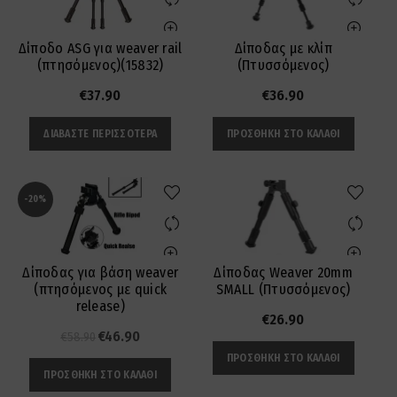
Δίποδο ASG για weaver rail
Δίποδας με κλίπ
(πτησόμενος)(15832)
(Πτυσσόμενος)
€
37.90
€
36.90
ΔΙΑΒΆΣΤΕ ΠΕΡΙΣΣΌΤΕΡΑ
ΠΡΟΣΘΉΚΗ ΣΤΟ ΚΑΛΆΘΙ
-20%
Δίποδας για βάση weaver
Δίποδας Weaver 20mm
(πτησόμενος με quick
SMALL (Πτυσσόμενος)
release)
€
26.90
Original
Η
€
46.90
€
58.90
price
τρέχουσα
ΠΡΟΣΘΉΚΗ ΣΤΟ ΚΑΛΆΘΙ
ΠΡΟΣΘΉΚΗ ΣΤΟ ΚΑΛΆΘΙ
was:
τιμή