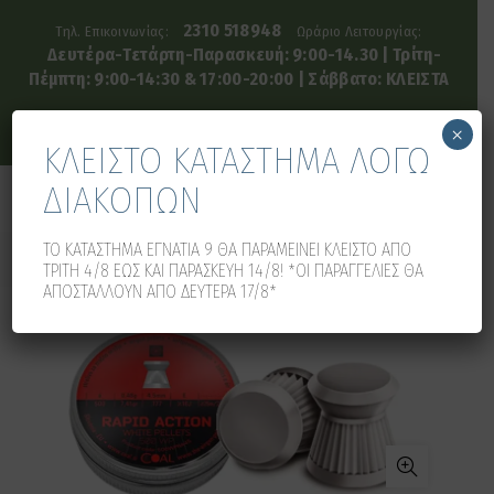
2310 518948
Τηλ. Επικοινωνίας:
Ωράριο Λειτουργίας:
Δευτέρα-Τετάρτη-Παρασκευή: 9:00-14.30 | Τρίτη-
Πέμπτη: 9:00-14:30 & 17:00-20:00 | Σάββατο: ΚΛΕΙΣΤΑ
×
ΚΛΕΙΣΤΟ ΚΑΤΑΣΤΗΜΑ ΛΟΓΩ
ΔΙΑΚΟΠΩΝ
0
0
ΤΟ ΚΑΤΑΣΤΗΜΑ ΕΓΝΑΤΙΑ 9 ΘΑ ΠΑΡΑΜΕΙΝΕΙ ΚΛΕΙΣΤΟ ΑΠΟ
ΤΡΙΤΗ 4/8 ΕΩΣ ΚΑΙ ΠΑΡΑΣΚΕΥΗ 14/8! *ΟΙ ΠΑΡΑΓΓΕΛΙΕΣ ΘΑ
ΑΠΟΣΤΑΛΛΟΥΝ ΑΠΟ ΔΕΥΤΕΡΑ 17/8*