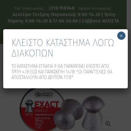
2310 518948
Τηλ. Επικοινωνίας:
Ωράριο Λειτουργίας:
Δευτέρα-Τετάρτη-Παρασκευή: 9:00-14.30 | Τρίτη-
Πέμπτη: 9:00-14:30 & 17:00-20:00 | Σάββατο: ΚΛΕΙΣΤΑ
×
ΚΛΕΙΣΤΟ ΚΑΤΑΣΤΗΜΑ ΛΟΓΩ
ΔΙΑΚΟΠΩΝ
0
0
ΤΟ ΚΑΤΑΣΤΗΜΑ ΕΓΝΑΤΙΑ 9 ΘΑ ΠΑΡΑΜΕΙΝΕΙ ΚΛΕΙΣΤΟ ΑΠΟ
ΤΡΙΤΗ 4/8 ΕΩΣ ΚΑΙ ΠΑΡΑΣΚΕΥΗ 14/8! *ΟΙ ΠΑΡΑΓΓΕΛΙΕΣ ΘΑ
ΑΠΟΣΤΑΛΛΟΥΝ ΑΠΟ ΔΕΥΤΕΡΑ 17/8*