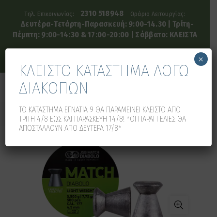
2310 518948
Τηλ. Επικοινωνίας:
Ωράριο Λειτουργίας:
Δευτέρα-Τετάρτη-Παρασκευή: 9:00-14.30 | Τρίτη-
Πέμπτη: 9:00-14:30 & 17:00-20:00 | Σάββατο: ΚΛΕΙΣΤΑ
×
ΚΛΕΙΣΤΟ ΚΑΤΑΣΤΗΜΑ ΛΟΓΩ
ΔΙΑΚΟΠΩΝ
0
0
ΤΟ ΚΑΤΑΣΤΗΜΑ ΕΓΝΑΤΙΑ 9 ΘΑ ΠΑΡΑΜΕΙΝΕΙ ΚΛΕΙΣΤΟ ΑΠΟ
ΤΡΙΤΗ 4/8 ΕΩΣ ΚΑΙ ΠΑΡΑΣΚΕΥΗ 14/8! *ΟΙ ΠΑΡΑΓΓΕΛΙΕΣ ΘΑ
ΑΠΟΣΤΑΛΛΟΥΝ ΑΠΟ ΔΕΥΤΕΡΑ 17/8*