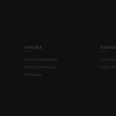
ΧΡΉΣΙΜΑ
ΠΛΗΡΟΦ
Όροι & Προϋποθέσεις
Tρόποι α
Πολιτική επιστροφών
Tρόποι πλ
Επικοινωνία