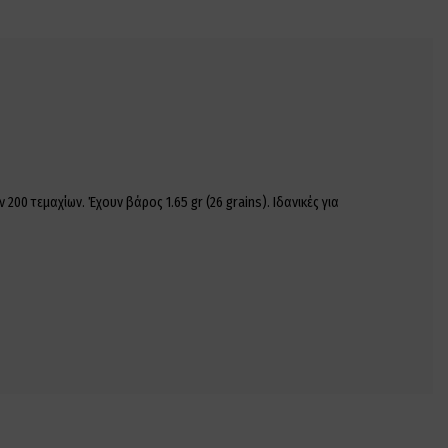
0 τεμαχίων. Έχουν βάρος 1.65 gr (26 grains). Ιδανικές για