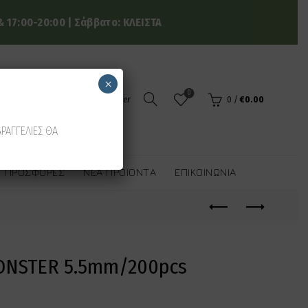
 17:00-20:00 | Σάββατο: ΚΛΕΙΣΤΑ
×
0
Login / Register
0
/
€
0.00
ΑΡΑΓΓΕΛΙΕΣ ΘΑ
ΠΡΟΣΦΟΡΈΣ
ΝΈΑ ΠΡΟΪΌΝΤΑ
ΕΠΙΚΟΙΝΩΝΊΑ
ONSTER 5.5mm/200pcs