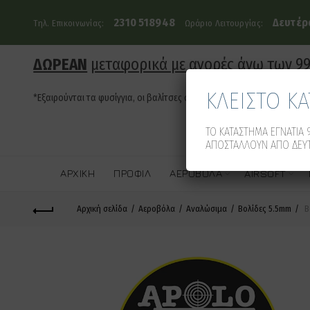
2310 518948
Δευτέρα
Τηλ. Επικοινωνίας:
Ωράριο Λειτουργίας:
ΔΩΡΕΑΝ
μεταφορικά με αγορές άνω των 9
ΚΛΕΙΣΤΟ Κ
*Εξαιρούνται τα φυσίγγια, οι βαλίτσες όπλων και τα οπλοκιβώτια
ΤΟ ΚΑΤΑΣΤΗΜΑ ΕΓΝΑΤΙΑ 9
ΑΠΟΣΤΑΛΛΟΥΝ ΑΠΟ ΔΕΥΤ
ΑΡΧΙΚΉ
ΠΡΟΦΊΛ
ΑΕΡΟΒΌΛΑ
AIRSOFT
Αρχική σελίδα
Αεροβόλα
Αναλώσιμα
Βολίδες 5.5mm
Β