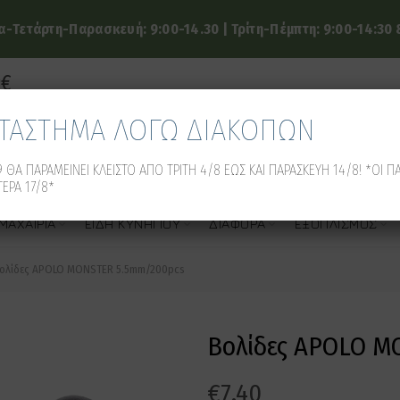
-Τετάρτη-Παρασκευή: 9:00-14.30 | Τρίτη-Πέμπτη: 9:00-14:30 &
9€
ΑΤΑΣΤΗΜΑ ΛΟΓΩ ΔΙΑΚΟΠΩΝ
 ΘΑ ΠΑΡΑΜΕΙΝΕΙ ΚΛΕΙΣΤΟ ΑΠΟ ΤΡΙΤΗ 4/8 ΕΩΣ ΚΑΙ ΠΑΡΑΣΚΕΥΗ 14/8! *ΟΙ Π
ΕΡΑ 17/8*
ΜΑΧΑΊΡΙΑ
ΕΊΔΗ ΚΥΝΗΓΙΟΎ
ΔΙΆΦΟΡΑ
ΕΞΟΠΛΙΣΜΌΣ
ολίδες APOLO MONSTER 5.5mm/200pcs
Βολίδες APOLO M
€
7.40