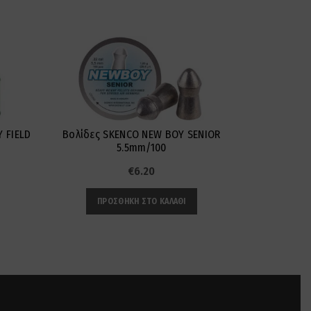
SOLD
OUT
 FIELD
Βολίδες SKENCO NEW BOY SENIOR
Βολίδ
5.5mm/100
€
6.20
ΠΡΟΣΘΉΚΗ ΣΤΟ ΚΑΛΆΘΙ
ΔΙ