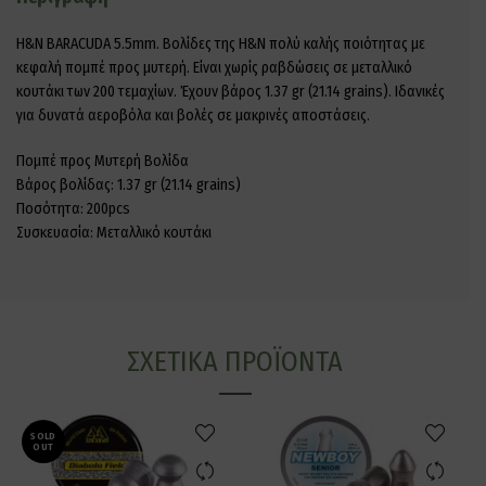
H&N BARACUDA 5.5mm. Βολίδες της H&N πολύ καλής ποιότητας με
κεφαλή πομπέ προς μυτερή. Είναι χωρίς ραβδώσεις σε μεταλλικό
κουτάκι των 200 τεμαχίων. Έχουν βάρος 1.37 gr (21.14 grains). Ιδανικές
για δυνατά αεροβόλα και βολές σε μακρινές αποστάσεις.
Πομπέ προς Μυτερή Βολίδα
Βάρος βολίδας: 1.37 gr (21.14 grains)
Ποσότητα: 200pcs
Συσκευασία: Μεταλλικό κουτάκι
ΣΧΕΤΙΚΆ ΠΡΟΪΌΝΤΑ
SOLD
OUT