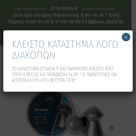
2310 518948
Τηλ. Επικοινωνίας:
Ωράριο Λειτουργίας:
Δευτέρα-Τετάρτη-Παρασκευή: 9:00-14.30 | Τρίτη-
Πέμπτη: 9:00-14:30 & 17:00-20:00 | Σάββατο: ΚΛΕΙΣΤΑ
×
ΚΛΕΙΣΤΟ ΚΑΤΑΣΤΗΜΑ ΛΟΓΩ
ΔΙΑΚΟΠΩΝ
0
0
ΤΟ ΚΑΤΑΣΤΗΜΑ ΕΓΝΑΤΙΑ 9 ΘΑ ΠΑΡΑΜΕΙΝΕΙ ΚΛΕΙΣΤΟ ΑΠΟ
ΤΡΙΤΗ 4/8 ΕΩΣ ΚΑΙ ΠΑΡΑΣΚΕΥΗ 14/8! *ΟΙ ΠΑΡΑΓΓΕΛΙΕΣ ΘΑ
ΑΠΟΣΤΑΛΛΟΥΝ ΑΠΟ ΔΕΥΤΕΡΑ 17/8*