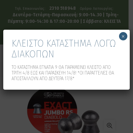
2310 518948
Τηλ. Επικοινωνίας:
Ωράριο Λειτουργίας:
Δευτέρα-Τετάρτη-Παρασκευή: 9:00-14.30 | Τρίτη-
Πέμπτη: 9:00-14:30 & 17:00-20:00 | Σάββατο: ΚΛΕΙΣΤΑ
×
ΚΛΕΙΣΤΟ ΚΑΤΑΣΤΗΜΑ ΛΟΓΩ
ΔΙΑΚΟΠΩΝ
0
0
ΤΟ ΚΑΤΑΣΤΗΜΑ ΕΓΝΑΤΙΑ 9 ΘΑ ΠΑΡΑΜΕΙΝΕΙ ΚΛΕΙΣΤΟ ΑΠΟ
ΤΡΙΤΗ 4/8 ΕΩΣ ΚΑΙ ΠΑΡΑΣΚΕΥΗ 14/8! *ΟΙ ΠΑΡΑΓΓΕΛΙΕΣ ΘΑ
ΑΠΟΣΤΑΛΛΟΥΝ ΑΠΟ ΔΕΥΤΕΡΑ 17/8*