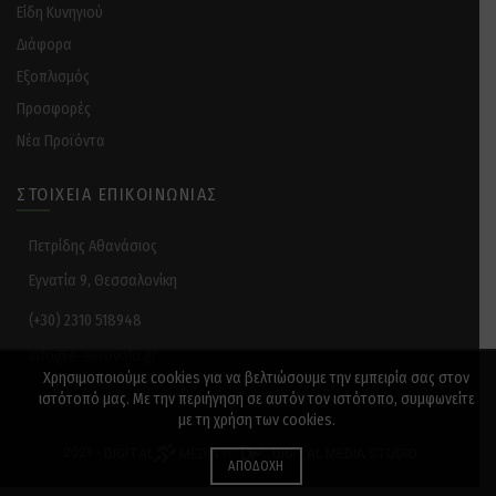
Είδη Κυνηγιού
Διάφορα
Eξοπλισμός
Προσφορές
Νέα Προϊόντα
ΣΤΟΙΧΕΊΑ ΕΠΙΚΟΙΝΩΝΊΑΣ
Πετρίδης Αθανάσιος
Εγνατία 9, Θεσσαλονίκη
(+30) 2310 518948
info@e-aerovolo.gr
Χρησιμοποιούμε cookies για να βελτιώσουμε την εμπειρία σας στον
ιστότοπό μας. Με την περιήγηση σε αυτόν τον ιστότοπο, συμφωνείτε
με τη χρήση των cookies.
2021 -
DIGITAL
MEDIA
//
DIGITAL MEDIA STUDIO
ΑΠΟΔΟΧΉ