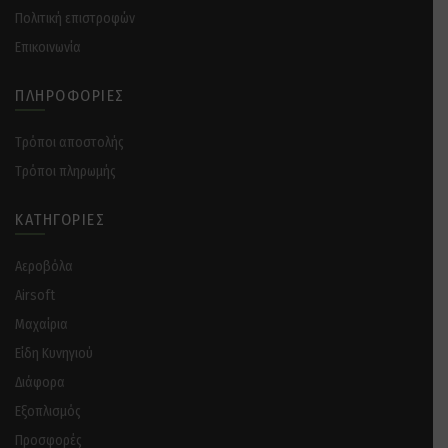
Πολιτική επιστροφών
Επικοινωνία
ΠΛΗΡΟΦΟΡΊΕΣ
Tρόποι αποστολής
Tρόποι πληρωμής
ΚΑΤΗΓΟΡΊΕΣ
Αεροβόλα
Airsoft
Μαχαίρια
Είδη Κυνηγιού
Διάφορα
Eξοπλισμός
Προσφορές