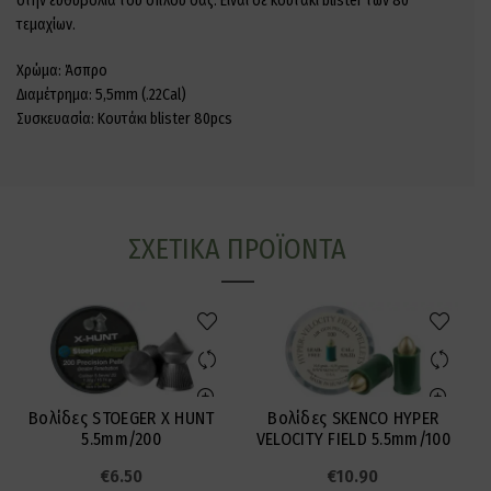
στην ευθυβολία του όπλου σας. Είναι σε κουτάκι blister των 80
τεμαχίων.
Χρώμα: Άσπρο
Διαμέτρημα: 5,5mm (.22Cal)
Συσκευασία: Κουτάκι blister 80pcs
ΣΧΕΤΙΚΆ ΠΡΟΪΌΝΤΑ
Βολίδες STOEGER X HUNT
Βολίδες SKENCO HYPER
5.5mm/200
VELOCITY FIELD 5.5mm/100
€
6.50
€
10.90