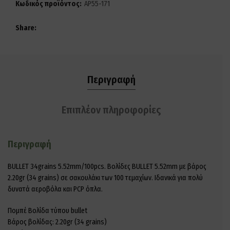
Κωδικός προϊόντος:
AP55-171
Share
Περιγραφή
Επιπλέον πληροφορίες
Περιγραφή
BULLET 34grains 5.52mm/100pcs. Βολίδες BULLET 5.52mm με βάρος
2.20gr (34 grains) σε σακουλάκι των 100 τεμαχίων. Ιδανικά για πολύ
δυνατά αεροβόλα και PCP όπλα.
Πομπέ Βολίδα τύπου bullet
Βάρος βολίδας: 2.20gr (34 grains)