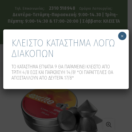
2310 518948
Τηλ. Επικοινωνίας:
Ωράριο Λειτουργίας:
Δευτέρα-Τετάρτη-Παρασκευή: 9:00-14.30 | Τρίτη-
Πέμπτη: 9:00-14:30 & 17:00-20:00 | Σάββατο: ΚΛΕΙΣΤΑ
×
ΚΛΕΙΣΤΟ ΚΑΤΑΣΤΗΜΑ ΛΟΓΩ
ΔΙΑΚΟΠΩΝ
0
0
ΤΟ ΚΑΤΑΣΤΗΜΑ ΕΓΝΑΤΙΑ 9 ΘΑ ΠΑΡΑΜΕΙΝΕΙ ΚΛΕΙΣΤΟ ΑΠΟ
ΤΡΙΤΗ 4/8 ΕΩΣ ΚΑΙ ΠΑΡΑΣΚΕΥΗ 14/8! *ΟΙ ΠΑΡΑΓΓΕΛΙΕΣ ΘΑ
ΑΠΟΣΤΑΛΛΟΥΝ ΑΠΟ ΔΕΥΤΕΡΑ 17/8*