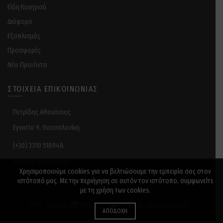
Είδη Κυνηγιού
Διάφορα
Eξοπλισμός
Προσφορές
Νέα Προϊόντα
ΣΤΟΙΧΕΊΑ ΕΠΙΚΟΙΝΩΝΊΑΣ
Πετρίδης Αθανάσιος
Εγνατία 9, Θεσσαλονίκη
(+30) 2310 518948
info@e-aerovolo.gr
Χρησιμοποιούμε cookies για να βελτιώσουμε την εμπειρία σας στον
ιστότοπό μας. Με την περιήγηση σε αυτόν τον ιστότοπο, συμφωνείτε
με τη χρήση των cookies.
2021 -
DIGITAL
MEDIA
//
DIGITAL MEDIA STUDIO
ΑΠΟΔΟΧΉ