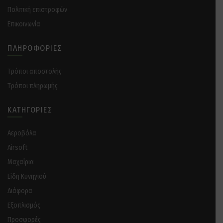
Πολιτική επιστροφών
Επικοινωνία
ΠΛΗΡΟΦΟΡΊΕΣ
Tρόποι αποστολής
Tρόποι πληρωμής
ΚΑΤΗΓΟΡΊΕΣ
Αεροβόλα
Airsoft
Μαχαίρια
Είδη Κυνηγιού
Διάφορα
Eξοπλισμός
Προσφορές