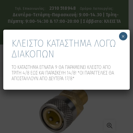
2310 518948
Τηλ. Επικοινωνίας:
Ωράριο Λειτουργίας:
Δευτέρα-Τετάρτη-Παρασκευή: 9:00-14.30 | Τρίτη-
Πέμπτη: 9:00-14:30 & 17:00-20:00 | Σάββατο: ΚΛΕΙΣΤΑ
×
ΚΛΕΙΣΤΟ ΚΑΤΑΣΤΗΜΑ ΛΟΓΩ
ΔΙΑΚΟΠΩΝ
0
0
ΤΟ ΚΑΤΑΣΤΗΜΑ ΕΓΝΑΤΙΑ 9 ΘΑ ΠΑΡΑΜΕΙΝΕΙ ΚΛΕΙΣΤΟ ΑΠΟ
ΤΡΙΤΗ 4/8 ΕΩΣ ΚΑΙ ΠΑΡΑΣΚΕΥΗ 14/8! *ΟΙ ΠΑΡΑΓΓΕΛΙΕΣ ΘΑ
ΑΠΟΣΤΑΛΛΟΥΝ ΑΠΟ ΔΕΥΤΕΡΑ 17/8*