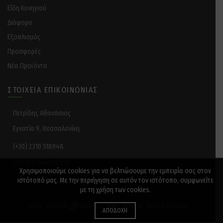
Είδη Κυνηγιού
Διάφορα
Eξοπλισμός
Προσφορές
Νέα Προϊόντα
ΣΤΟΙΧΕΊΑ ΕΠΙΚΟΙΝΩΝΊΑΣ
Πετρίδης Αθανάσιος
Εγνατία 9, Θεσσαλονίκη
(+30) 2310 518948
info@e-aerovolo.gr
Χρησιμοποιούμε cookies για να βελτιώσουμε την εμπειρία σας στον
ιστότοπό μας. Με την περιήγηση σε αυτόν τον ιστότοπο, συμφωνείτε
με τη χρήση των cookies.
2021 -
DIGITAL
MEDIA
//
DIGITAL MEDIA STUDIO
ΑΠΟΔΟΧΉ