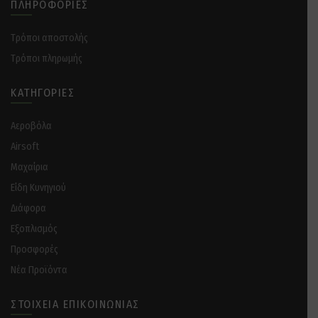
ΠΛΗΡΟΦΟΡΊΕΣ
Tρόποι αποστολής
Tρόποι πληρωμής
ΚΑΤΗΓΟΡΊΕΣ
Αεροβόλα
Airsoft
Μαχαίρια
Είδη Κυνηγιού
Διάφορα
Eξοπλισμός
Προσφορές
Νέα Προϊόντα
ΣΤΟΙΧΕΊΑ ΕΠΙΚΟΙΝΩΝΊΑΣ