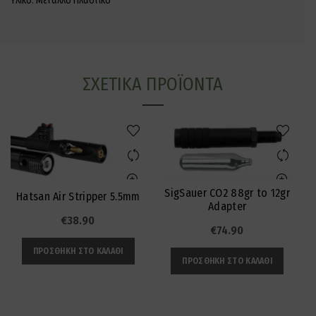
Υλικό: Μέταλλο Πλαστικό
ΣΧΕΤΙΚΆ ΠΡΟΪΌΝΤΑ
SigSauer CO2 88gr to 12gr
Δ
Hatsan Air Stripper 5.5mm
Adapter
€
38.90
€
74.90
ΠΡΟΣΘΉΚΗ ΣΤΟ ΚΑΛΆΘΙ
ΠΡΟΣΘΉΚΗ ΣΤΟ ΚΑΛΆΘΙ