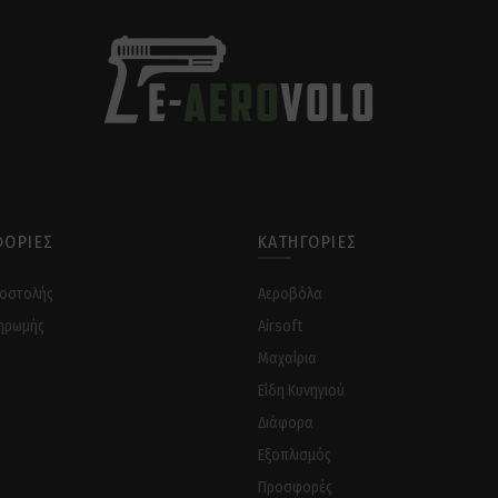
ΟΡΊΕΣ
ΚΑΤΗΓΟΡΊΕΣ
ποστολής
Αεροβόλα
ηρωμής
Airsoft
Μαχαίρια
Είδη Κυνηγιού
Διάφορα
Eξοπλισμός
Προσφορές