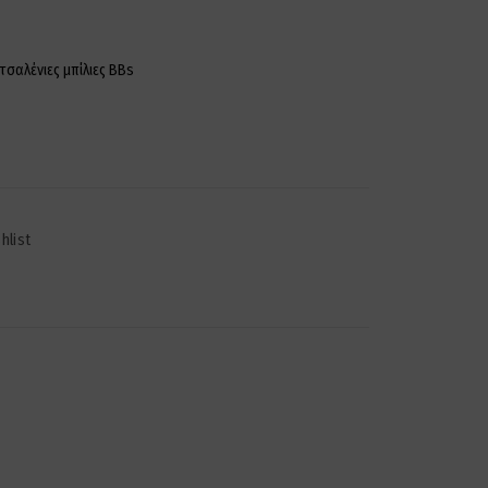
τσαλένιες μπίλιες ΒΒs
hlist