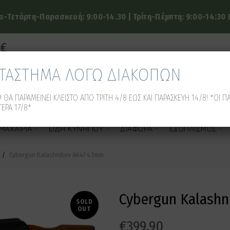
-Τετάρτη-Παρασκευή: 9:00-14.30 | Τρίτη-Πέμπτη: 9:00-14:30 &
9€
ΑΤΑΣΤΗΜΑ ΛΟΓΩ ΔΙΑΚΟΠΩΝ
 ΘΑ ΠΑΡΑΜΕΙΝΕΙ ΚΛΕΙΣΤΟ ΑΠΟ ΤΡΙΤΗ 4/8 ΕΩΣ ΚΑΙ ΠΑΡΑΣΚΕΥΗ 14/8! *ΟΙ Π
ΕΡΑ 17/8*
ΜΑΧΑΊΡΙΑ
ΕΊΔΗ ΚΥΝΗΓΙΟΎ
ΔΙΆΦΟΡΑ
ΕΞΟΠΛΙΣΜΌΣ
Cybergun Kalashnikov AK47 4.5mm
Cybergun Kalashn
SOLD
OUT
€
399.90