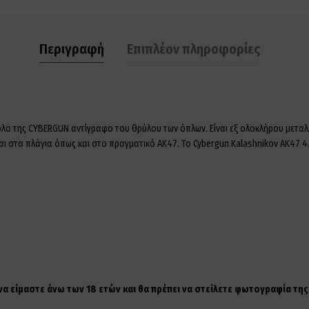
Περιγραφή
Επιπλέον πληροφορίες
ο της CYBERGUN αντίγραφο του θρύλου των όπλων. Είναι εξ ολοκλήρου μεταλλι
ναι στα πλάγια όπως και στο πραγματικό AK47. Το Cybergun Kalashnikov AK47 4
 να είμαστε άνω των 18 ετών και θα πρέπει να στείλετε φωτογραφία τ