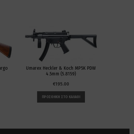
-7%
argo
Umarex Heckler & Koch MP5K PDW
Ar
4.5mm (5.8159)
€
195.00
ΠΡ
ΠΡΟΣΘΉΚΗ ΣΤΟ ΚΑΛΆΘΙ