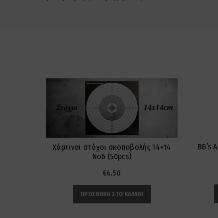
BB΄s 
Χάρτινοι στόχοι σκοποβολής 14×14
Νο6 (50pcs)
€
4.50
ΠΡΟΣΘΉΚΗ ΣΤΟ ΚΑΛΆΘΙ