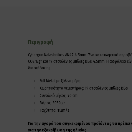
Περιγραφή
Cybergun Kalashnikov AK47 4.5mm. Ένα καταπληκτικό αεροβόλ
CO2 12gr και 19 ατσαλένιες μπίλιες ΒΒs 4.5mm. Η ασφάλεια εί
διασκέδασης.
Full Metal με ξύλινα μέρη
Χωρητικότητα γεμιστήρας: 19 ατσαλένιες μπίλιες ΒΒs
Συνολικό μήκος: 90 cm
Βάρος: 3050 gr
Ταχύτητα: 112m/s
Για την αγορά του συγκεκριμένου προϊόντος θα πρέπει
για την εξακρίβωση της ηλικίας.