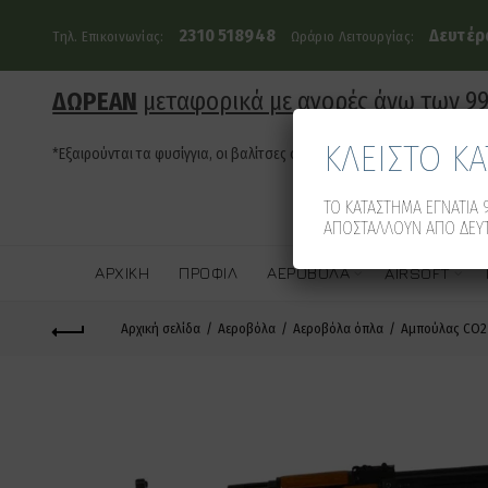
2310 518948
Δευτέρα
Τηλ. Επικοινωνίας:
Ωράριο Λειτουργίας:
ΔΩΡΕΑΝ
μεταφορικά με αγορές άνω των 9
ΚΛΕΙΣΤΟ Κ
*Εξαιρούνται τα φυσίγγια, οι βαλίτσες όπλων και τα οπλοκιβώτια
ΤΟ ΚΑΤΑΣΤΗΜΑ ΕΓΝΑΤΙΑ 9
ΑΠΟΣΤΑΛΛΟΥΝ ΑΠΟ ΔΕΥΤ
ΑΡΧΙΚΉ
ΠΡΟΦΊΛ
ΑΕΡΟΒΌΛΑ
AIRSOFT
Αρχική σελίδα
Αεροβόλα
Αεροβόλα όπλα
Αμπούλας CO2