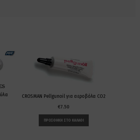
ούλα
CROSMAN Pellgunoil για αεροβόλα CO2
€
7.50
ΠΡΟΣΘΉΚΗ ΣΤΟ ΚΑΛΆΘΙ