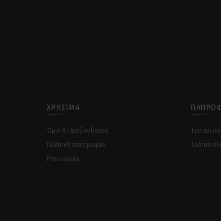
ΧΡΉΣΙΜΑ
ΠΛΗΡΟΦ
Όροι & Προϋποθέσεις
Tρόποι α
Πολιτική επιστροφών
Tρόποι πλ
Επικοινωνία