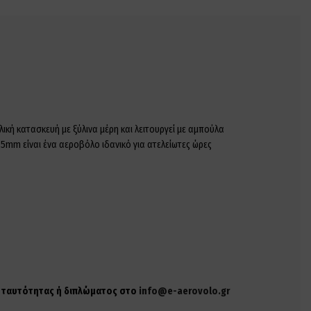
κή κατασκευή με ξύλινα μέρη και λειτουργεί με αμπούλα
.5mm είναι ένα αεροβόλο ιδανικό για ατελείωτες ώρες
ης ταυτότητας ή διπλώματος στο
info@e-aerovolo.gr