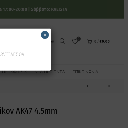
 17:00-20:00 | Σάββατο: ΚΛΕΙΣΤΑ
×
0
Login / Register
0
/
€
0.00
ΑΡΑΓΓΕΛΙΕΣ ΘΑ
ΠΡΟΣΦΟΡΈΣ
ΝΈΑ ΠΡΟΪΌΝΤΑ
ΕΠΙΚΟΙΝΩΝΊΑ
ikov AK47 4.5mm