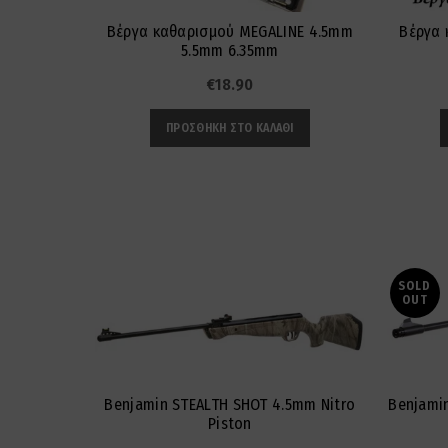
Βέργα καθαρισμού MEGALINE 4.5mm
Βέργα 
5.5mm 6.35mm
€
18.90
ΠΡΟΣΘΉΚΗ ΣΤΟ ΚΑΛΆΘΙ
SOLD
OUT
Benjamin STEALTH SHOT 4.5mm Nitro
Benjami
Piston