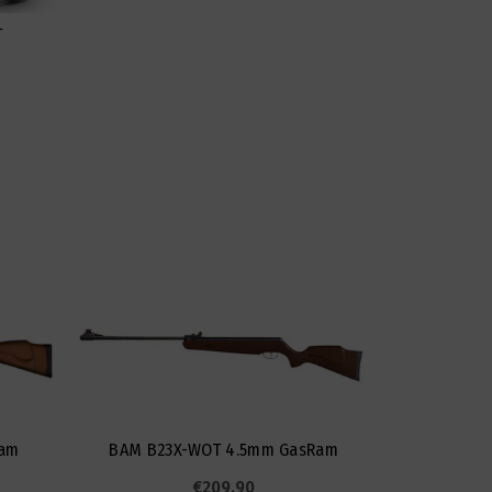
T
Ram
BAM B23X-WOT 4.5mm GasRam
Crosman 
€
209.90