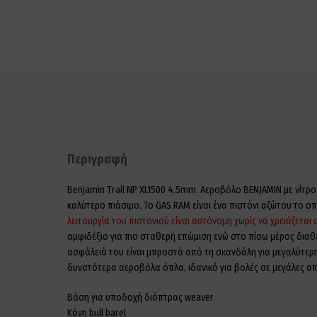
Περιγραφή
Benjamin Trail NP XL1500 4.5mm. Αεροβόλο BENJAMIN με νίτρο
καλύτερο πιάσιμο. Το GAS RAM είναι ένα πιστόνι αζώτου το 
λειτουργία του πιστονιού είναι αυτόνομη χωρίς να χρειάζετα
αμφιδέξιο για πιo σταθερή επώμιση ενώ στο πίσω μέρος δια
ασφάλειά του είναι μπροστά από τη σκανδάλη για μεγαλύτερη 
δυνατότερα αεροβόλα όπλα, ιδανικό για βολές σε μεγάλες α
Βάση για υποδοχή διόπτρας weaver
Κάνη bull barel