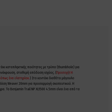
τάκι καταπληκτικής ποιότητας με τρύπα (thumbhole) για
 ανάκρουση, σταθερή απόδοση ισχύος. (
Προσοχή! Η
 όπως ένα ελατηρίου.
) Στο κοντάκι διαθέτει μάγουλο
ι βάση Weaver 20mm για προσαρμογή σκοπευτικού. Η
α. Το Benjamin Trail NP XL1500 4.5mm είναι ένα από τα