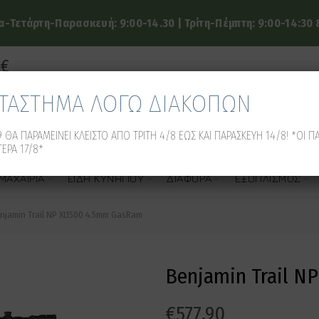
-Τετάρτη-Παρασκευή: 9:00-14.30 | Τρίτη-Πέμπτη: 9:00-14:30 &
9€
ΑΤΑΣΤΗΜΑ ΛΟΓΩ ΔΙΑΚΟΠΩΝ
 ΘΑ ΠΑΡΑΜΕΙΝΕΙ ΚΛΕΙΣΤΟ ΑΠΟ ΤΡΙΤΗ 4/8 ΕΩΣ ΚΑΙ ΠΑΡΑΣΚΕΥΗ 14/8! *ΟΙ Π
ΕΡΑ 17/8*
ΜΑΧΑΊΡΙΑ
ΕΊΔΗ ΚΥΝΗΓΙΟΎ
ΔΙΆΦΟΡΑ
ΕΞΟΠΛΙΣΜΌΣ
njamin Trail NP XL1500 4.5mm GasRam
Benjamin Trail N
€
577.90