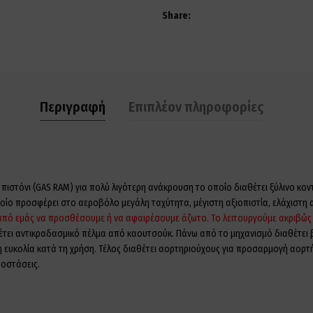
Share
Περιγραφή
Επιπλέον πληροφορίες
 πιστόνι (GAS RAM) για πολύ λιγότερη ανάκρουση το οποίο διαθέτει ξύλινο κον
οποίο προσφέρει στο αεροβόλο μεγάλη ταχύτητα, μέγιστη αξιοπιστία, ελάχιστη
ι από εμάς να προσθέσουμε ή να αφαιρέσουμε άζωτο. Το λειτουργούμε ακριβώς
θέτει αντικραδασμικό πέλμα από καουτσούκ. Πάνω από το μηχανισμό διαθέτε
ευκολία κατά τη χρήση. Τέλος διαθέτει αορτηριούχους για προσαρμογή αορτήρ
ποστάσεις.