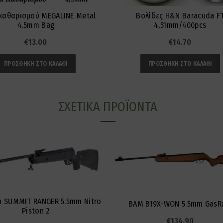
καθαρισμού MEGALINE Metal
Βολίδες H&N Baracuda F
4.5mm Bag
4.51mm/400pcs
€
13.00
€
14.70
ΠΡΟΣΘΉΚΗ ΣΤΟ ΚΑΛΆΘΙ
ΠΡΟΣΘΉΚΗ ΣΤΟ ΚΑΛΆΘΙ
ΣΧΕΤΙΚΆ ΠΡΟΪΌΝΤΑ
n SUMMIT RANGER 5.5mm Nitro
BAM B19X-WON 5.5mm Gas
Piston 2
€
134.90