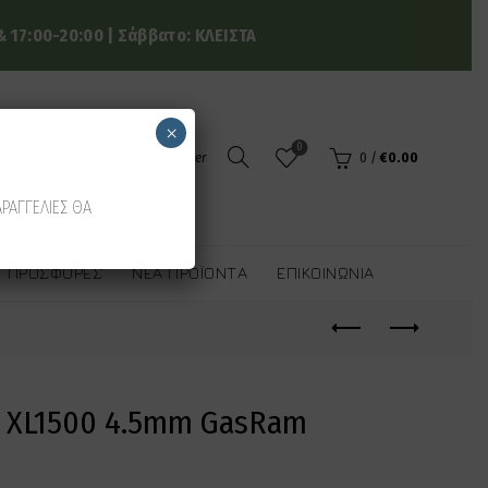
 17:00-20:00 | Σάββατο: ΚΛΕΙΣΤΑ
×
0
Login / Register
0
/
€
0.00
ΑΡΑΓΓΕΛΙΕΣ ΘΑ
ΠΡΟΣΦΟΡΈΣ
ΝΈΑ ΠΡΟΪΌΝΤΑ
ΕΠΙΚΟΙΝΩΝΊΑ
P XL1500 4.5mm GasRam