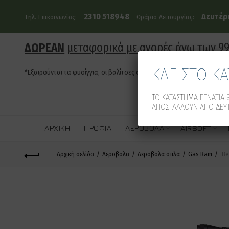
2310 518948
Δευτέρα
Τηλ. Επικοινωνίας:
Ωράριο Λειτουργίας:
ΔΩΡΕΑΝ
μεταφορικά με αγορές άνω των 9
ΚΛΕΙΣΤΟ Κ
*Εξαιρούνται τα φυσίγγια, οι βαλίτσες όπλων και τα οπλοκιβώτια
ΤΟ ΚΑΤΑΣΤΗΜΑ ΕΓΝΑΤΙΑ 9
ΑΠΟΣΤΑΛΛΟΥΝ ΑΠΟ ΔΕΥΤ
ΑΡΧΙΚΉ
ΠΡΟΦΊΛ
ΑΕΡΟΒΌΛΑ
AIRSOFT
Αρχική σελίδα
Αεροβόλα
Αεροβόλα όπλα
Gas Ram
Be