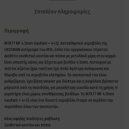
Επιπλέον πληροφορίες
Περιγραφή
MTR77 NP 4.5mm GasRam + 4×32. Καταπληκτικό αεροβόλο της
CROSMAN αντίγραφο του M16, όπλο του αμερικάνικου στρατού.
Διαθέτει συνθετικό κοντάκι και πάπια με μεταλλικά μέρη στον κορμό.
Είναι σπαστής κάνης και δέχεται μια βολίδα 4.5mm. Λειτουργεί με
πιστόνι αζώτου (gas ram) και έχει πολύ λιγότερη ανάκρουση και
θόρυβο από τα αεροβόλα ελατηρίου. Τα σκοπευτικά του είναι
ρυθμιζόμενα, έχει βάση weaver για διόπτρα και η ασφάλεια βρίσκεται
μπροστά από τη σκανδάλη, για μεγαλύτερη ευκολία κατά τη χρήση. Η
γεμιστήρα είναι χώρος αποθήκευσης βολίδων. Το MTR77 NP 4.5mm
GasRam + 4×32 είναι ένα δυνατό αεροβόλο έτοιμο να κερδίσει την
συμπάθεια όλων των σκοπευτών.
Κάνη υψηλής ποιότητας ραβδωτή
Συνθετικό κοντάκι και πάπια