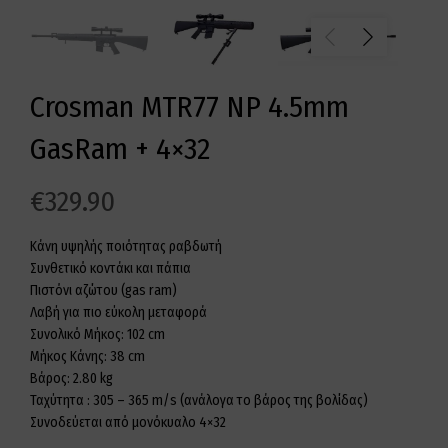
Crosman MTR77 NP 4.5mm
GasRam + 4×32
€
329.90
Κάνη υψηλής ποιότητας ραβδωτή
Συνθετικό κοντάκι και πάπια
Πιστόνι αζώτου (gas ram)
Λαβή για πιο εύκολη μεταφορά
Συνολικό Μήκος: 102 cm
Μήκος Κάνης: 38 cm
Βάρος: 2.80 kg
Ταχύτητα : 305 – 365 m/s (ανάλογα το βάρος της βολίδας)
Συνοδεύεται από μονόκυαλο 4×32