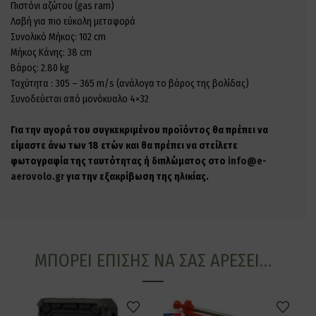
Πιστόνι αζώτου (gas ram)
Λαβή για πιο εύκολη μεταφορά
Συνολικό Μήκος: 102 cm
Μήκος Κάνης: 38 cm
Βάρος: 2.80 kg
Ταχύτητα : 305 – 365 m/s (ανάλογα το βάρος της βολίδας)
Συνοδεύεται από μονόκυαλο 4×32
Για την αγορά του συγκεκριμένου προϊόντος θα πρέπει να
είμαστε άνω των 18 ετών και θα πρέπει να στείλετε
φωτογραφία της ταυτότητας ή διπλώματος στο
info@e-
aerovolo.gr
για την εξακρίβωση της ηλικίας.
ΜΠΟΡΕΊ ΕΠΊΣΗΣ ΝΑ ΣΑΣ ΑΡΈΣΕΙ…