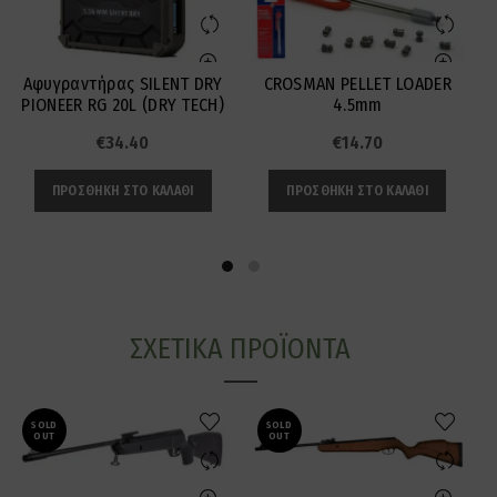
Αφυγραντήρας SILENT DRY
CROSMAN PELLET LOADER
Β
PIONEER RG 20L (DRY TECH)
4.5mm
€
34.40
€
14.70
ΠΡΟΣΘΉΚΗ ΣΤΟ ΚΑΛΆΘΙ
ΠΡΟΣΘΉΚΗ ΣΤΟ ΚΑΛΆΘΙ
ΣΧΕΤΙΚΆ ΠΡΟΪΌΝΤΑ
SOLD
SOLD
OUT
OUT