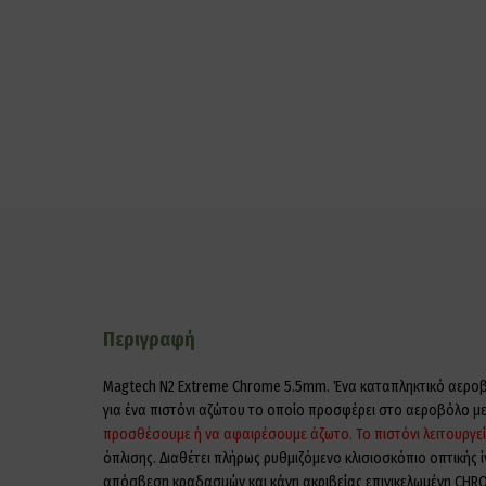
Περιγραφή
Magtech N2 Extreme Chrome 5.5mm. Ένα καταπληκτικό αεροβό
για ένα πιστόνι αζώτου το οποίο προσφέρει στο αεροβόλο με
προσθέσουμε ή να αφαιρέσουμε άζωτο. Το πιστόνι λειτουργεί 
όπλισης. Διαθέτει πλήρως ρυθμιζόμενο κλισιοσκόπιο οπτικής 
απόσβεση κραδασμών και κάνη ακριβείας επινικελωμένη CHRO