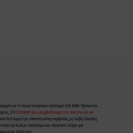
τουργία με το πρωτοποριακό σύστημα GAS RAM. Πρόκειται
χύος. (
ΠΡΟΣΟΧΗ!!! Δεν επεμβαίνουμε στο πιστόνι για να
mm λειτουργεί με σπαστή κάνη ακριβείας με λαβή εύκολης
άκι tactical με σκάλισμα και ελαστικό πέλμα για
εφαρμογή διόπτρας.