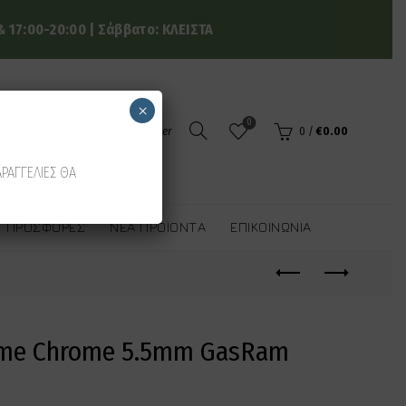
 17:00-20:00 | Σάββατο: ΚΛΕΙΣΤΑ
×
0
Login / Register
0
/
€
0.00
ΑΡΑΓΓΕΛΙΕΣ ΘΑ
ΠΡΟΣΦΟΡΈΣ
ΝΈΑ ΠΡΟΪΌΝΤΑ
ΕΠΙΚΟΙΝΩΝΊΑ
eme Chrome 5.5mm GasRam