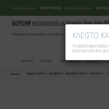
2310 518948
Δευτέρα
Τηλ. Επικοινωνίας:
Ωράριο Λειτουργίας:
ΔΩΡΕΑΝ
μεταφορικά με αγορές άνω των 9
ΚΛΕΙΣΤΟ Κ
*Εξαιρούνται τα φυσίγγια, οι βαλίτσες όπλων και τα οπλοκιβώτια
ΤΟ ΚΑΤΑΣΤΗΜΑ ΕΓΝΑΤΙΑ 9
ΑΠΟΣΤΑΛΛΟΥΝ ΑΠΟ ΔΕΥΤ
ΑΡΧΙΚΉ
ΠΡΟΦΊΛ
ΑΕΡΟΒΌΛΑ
AIRSOFT
Αρχική σελίδα
Αεροβόλα
Αεροβόλα όπλα
Gas Ram
Ma