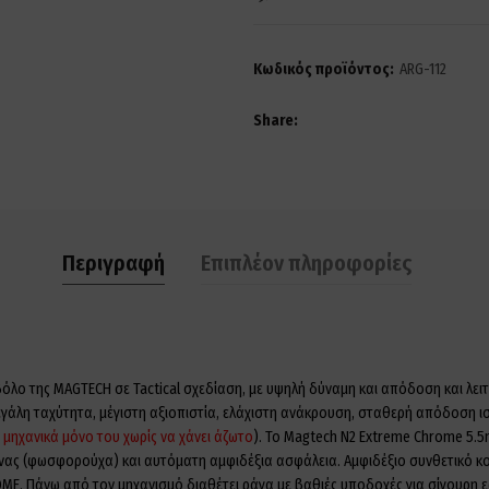
Κωδικός προϊόντος:
ARG-112
Share
Περιγραφή
Επιπλέον πληροφορίες
λο της MAGTECH σε Tactical σχεδίαση, με υψηλή δύναμη και απόδοση και λει
γάλη ταχύτητα, μέγιστη αξιοπιστία, ελάχιστη ανάκρουση, σταθερή απόδοση ισ
μηχανικά μόνο του χωρίς να χάνει άζωτο
). Το Magtech N2 Extreme Chrome 5.5
ίνας (φωσφορούχα) και αυτόματη αμφιδέξια ασφάλεια. Αμφιδέξιο συνθετικό κοντ
ME. Πάνω από τον μηχανισμό διαθέτει ράγα με βαθιές υποδοχές για σίγουρη 