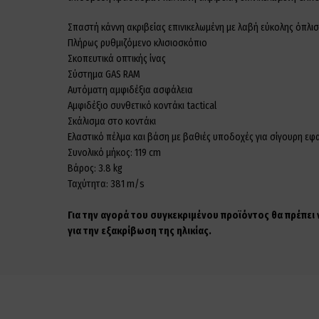
Σπαστή κάννη ακριβείας επινικελωμένη με λαβή εύκολης όπλι
Πλήρως ρυθμιζόμενο κλισιοσκόπιο
Σκοπευτικά οπτικής ίνας
Σύστημα GAS RAM
Αυτόματη αμφιδέξια ασφάλεια
Αμφιδέξιο συνθετικό κοντάκι tactical
Σκάλισμα στο κοντάκι
Ελαστικό πέλμα και βάση με βαθιές υποδοχές για σίγουρη ε
Συνολικό μήκος: 119 cm
Βάρος: 3.8 kg
Ταχύτητα: 381 m/s
Για την αγορά του συγκεκριμένου προϊόντος θα πρέπει
για την εξακρίβωση της ηλικίας.