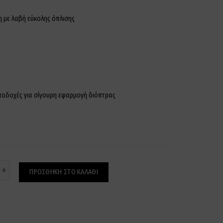
η με λαβή εύκολης όπλισης
υποδοχές για σίγουρη εφαρμογή διόπτρας
ότητα
ΠΡΟΣΘΉΚΗ ΣΤΟ ΚΑΛΆΘΙ