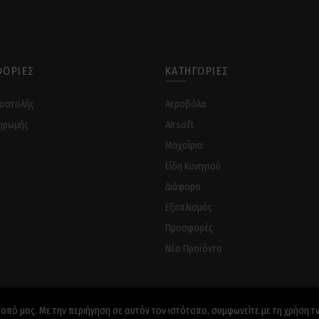
ΟΡΊΕΣ
ΚΑΤΗΓΟΡΊΕΣ
ποστολής
Αεροβόλα
ηρωμής
Airsoft
Μαχαίρια
Είδη Κυνηγιού
Διάφορα
Eξοπλισμός
Προσφορές
Νέα Προϊόντα
τοπό μας. Με την περιήγηση σε αυτόν τον ιστότοπο, συμφωνείτε με τη χρήση τ
2021 -
DIGITAL
MEDIA
//
DIGITAL MEDIA STUDIO