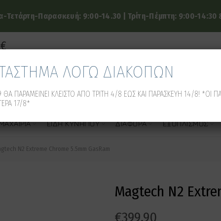
-Τετάρτη-Παρασκευή: 9:00-14.30 | Τρίτη-Πέμπτη: 9:00-14:30 &
9€
ΑΤΑΣΤΗΜΑ ΛΟΓΩ ΔΙΑΚΟΠΩΝ
 ΘΑ ΠΑΡΑΜΕΙΝΕΙ ΚΛΕΙΣΤΟ ΑΠΟ ΤΡΙΤΗ 4/8 ΕΩΣ ΚΑΙ ΠΑΡΑΣΚΕΥΗ 14/8! *ΟΙ Π
ΕΡΑ 17/8*
ΜΑΧΑΊΡΙΑ
ΕΊΔΗ ΚΥΝΗΓΙΟΎ
ΔΙΆΦΟΡΑ
ΕΞΟΠΛΙΣΜΌΣ
gtech N2 Extreme Chrome 5.5mm GasRam
Magtech N2 Extr
€
399.90