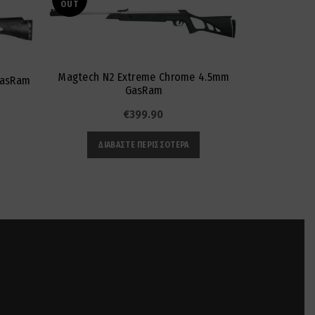
OUT
Magtech N2 Extreme Chrome 4.5mm
GasRam
ARTEMIS 
GasRam
€
399.90
ΠΡ
ΔΙΑΒΆΣΤΕ ΠΕΡΙΣΣΌΤΕΡΑ