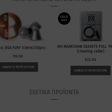
SOLD
OUT
AIR MARKSMAN DEADEYE PULL T
ες BSA FURY 5.5mm/250pcs
(cleaning cable)
€
6.90
€
32.90
ΔΙΑΒΆΣΤΕ ΠΕΡΙΣΣΌΤΕΡΑ
ΔΙΑΒΆΣΤΕ ΠΕΡΙΣΣΌΤΕΡΑ
ΣΧΕΤΙΚΆ ΠΡΟΪΌΝΤΑ