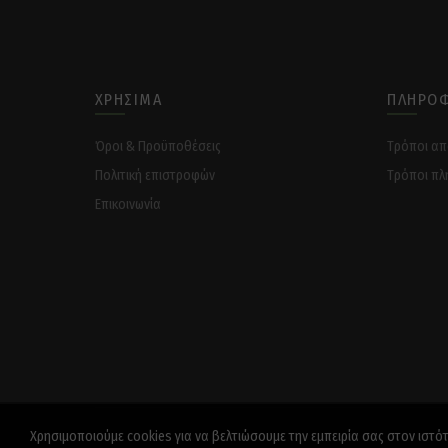
ΧΡΉΣΙΜΑ
ΠΛΗΡΟΦ
Όροι & Προϋποθέσεις
Tρόποι α
Πολιτική επιστροφών
Tρόποι πλ
Επικοινωνία
Χρησιμοποιούμε cookies για να βελτιώσουμε την εμπειρία σας στον ιστό