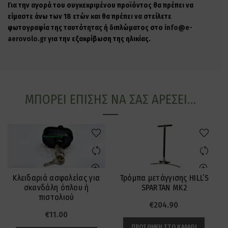
Για την αγορά του συγκεκριμένου προϊόντος θα πρέπει να
είμαστε άνω των 18 ετών και θα πρέπει να στείλετε
φωτογραφία της ταυτότητας ή διπλώματος στο
info@e-
aerovolo.gr
για την εξακρίβωση της ηλικίας.
ΜΠΟΡΕΊ ΕΠΊΣΗΣ ΝΑ ΣΑΣ ΑΡΈΣΕΙ…
Κλειδαριά ασφαλείας για
Τρόμπα μετάγγισης HILL’S
σκανδάλη όπλου ή
SPARTAN MK2
E
πιστολιού
€
204.90
€
11.00
ΠΡΟΣΘΉΚΗ ΣΤΟ ΚΑΛΆΘΙ