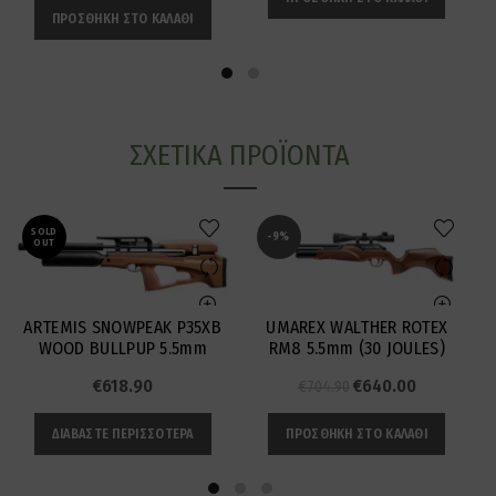
ΠΡΟΣΘΉΚΗ ΣΤΟ ΚΑΛΆΘΙ
ΣΧΕΤΙΚΆ ΠΡΟΪΌΝΤΑ
SOLD
-9%
OUT
ARTEMIS SNOWPEAK P35XB
UMAREX WALTHER ROTEX
WOOD BULLPUP 5.5mm
RM8 5.5mm (30 JOULES)
Original
Η
€
618.90
€
640.00
€
704.90
price
τρέχουσα
ΔΙΑΒΆΣΤΕ ΠΕΡΙΣΣΌΤΕΡΑ
ΠΡΟΣΘΉΚΗ ΣΤΟ ΚΑΛΆΘΙ
was:
τιμή
€704.90.
είναι:
€640.00.