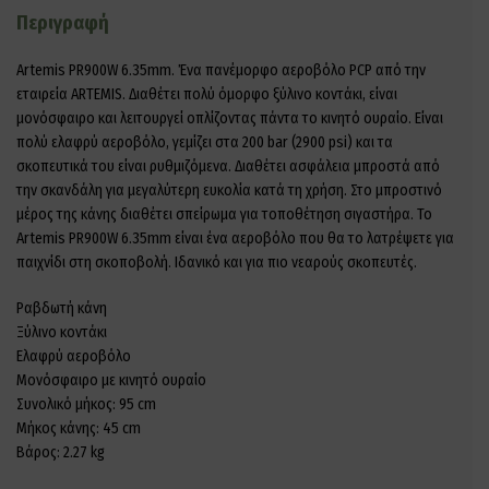
Περιγραφή
Artemis PR900W 6.35mm. Ένα πανέμορφο αεροβόλο PCP από την
εταιρεία ARTEMIS. Διαθέτει πολύ όμορφο ξύλινο κοντάκι, είναι
μονόσφαιρο και λειτουργεί οπλίζοντας πάντα το κινητό ουραίο. Είναι
πολύ ελαφρύ αεροβόλο, γεμίζει στα 200 bar (2900 psi) και τα
σκοπευτικά του είναι ρυθμιζόμενα. Διαθέτει ασφάλεια μπροστά από
την σκανδάλη για μεγαλύτερη ευκολία κατά τη χρήση. Στο μπροστινό
μέρος της κάνης διαθέτει σπείρωμα για τοποθέτηση σιγαστήρα. Το
Artemis PR900W 6.35mm είναι ένα αεροβόλο που θα το λατρέψετε για
παιχνίδι στη σκοποβολή. Ιδανικό και για πιο νεαρούς σκοπευτές.
Ραβδωτή κάνη
Ξύλινο κοντάκι
Ελαφρύ αεροβόλο
Μονόσφαιρο με κινητό ουραίο
Συνολικό μήκος: 95 cm
Μήκος κάνης: 45 cm
Βάρος: 2.27 kg