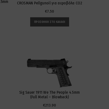
4.5mm
CROSMAN Pellgunoil για αεροβόλα CO2
€
7.50
ΠΡΟΣΘΉΚΗ ΣΤΟ ΚΑΛΆΘΙ
SOLD
OUT
Sig Sauer 1911 We The People 4.5mm
SIG SAUER 19
(Full Metal – Blowback)
Me
€
213.90