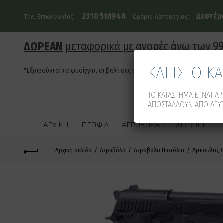
2310 518948
Δευτέρα
Τηλ. Επικοινωνίας:
Ωράριο Λειτουργίας:
ΔΩΡΕΑΝ
μεταφορικά με αγορές άνω των 9
ΚΛΕΙΣΤΟ Κ
*Εξαιρούνται τα φυσίγγια, οι βαλίτσες όπλων και τα οπλοκιβώτια
ΤΟ ΚΑΤΑΣΤΗΜΑ ΕΓΝΑΤΙΑ 9
ΑΠΟΣΤΑΛΛΟΥΝ ΑΠΟ ΔΕΥΤ
ΑΡΧΙΚΉ
ΠΡΟΦΊΛ
ΑΕΡΟΒΌΛΑ
AIRSOFT
Αρχική σελίδα
Αεροβόλα
Αεροβόλα Πιστόλια
Αμπούλας 