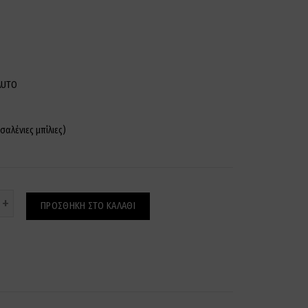
AUTO
σαλένιες μπίλιες)
ότητα
ΠΡΟΣΘΉΚΗ ΣΤΟ ΚΑΛΆΘΙ