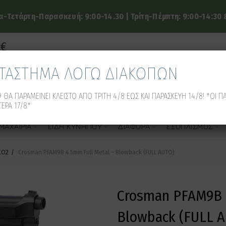
-Τετάρτη-Παρασκευή: 9:00-14.30 | Τρίτη-Πέμπτη: 9:00-14:30 &
9€
ΑΤΑΣΤΗΜΑ ΛΟΓΩ ΔΙΑΚΟΠΩΝ
 ΘΑ ΠΑΡΑΜΕΙΝΕΙ ΚΛΕΙΣΤΟ ΑΠΟ ΤΡΙΤΗ 4/8 ΕΩΣ ΚΑΙ ΠΑΡΑΣΚΕΥΗ 14/8! *ΟΙ Π
ΕΡΑ 17/8*
ΜΑΧΑΊΡΙΑ
ΕΊΔΗ ΚΥΝΗΓΙΟΎ
ΔΙΆΦΟΡΑ
ΕΞΟΠΛΙΣΜΌΣ
CO2
Crosman PFAM9B 4.5mm Full Metal – Blowback (FULL AUTO)
Crosman PFAM9B 4
Blowback (FULL 