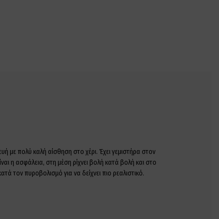
υή με πολύ καλή αίσθηση στο χέρι. Έχει γεμιστήρα στον
ναι η ασφάλεια, στη μέση ρίχνει βολή κατά βολή και στο
ατά τον πυροβολισμό για να δείχνει πιο ρεαλιστικό.