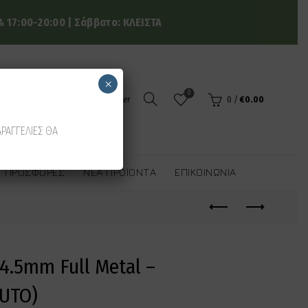
 17:00-20:00 | Σάββατο: ΚΛΕΙΣΤΑ
×
0
Login / Register
0
/
€
0.00
ΑΡΑΓΓΕΛΙΕΣ ΘΑ
ΠΡΟΣΦΟΡΈΣ
ΝΈΑ ΠΡΟΪΌΝΤΑ
ΕΠΙΚΟΙΝΩΝΊΑ
.5mm Full Metal –
AUTO)