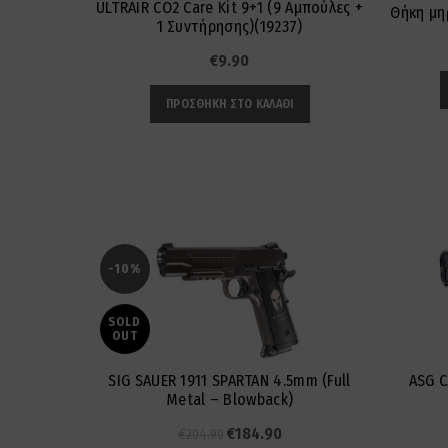
ULTRAIR CO2 Care Kit 9+1 (9 Αμπούλες +
Θήκη μη
1 Συντήρησης)(19237)
€
9.90
ΠΡΟΣΘΉΚΗ ΣΤΟ ΚΑΛΆΘΙ
-10%
SOLD
OUT
SIG SAUER 1911 SPARTAN 4.5mm (Full
ASG C
Metal – Blowback)
Original
Η
€
184.90
€
204.90