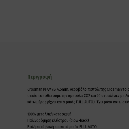
Περιγραφή
Crosman PFAM9B 4.5mm. Αεροβόλο πιστόλι της Crosman το οποί
οποίο τοποθετούμε την αμπούλα CO2 και 20 ατσαλένιες μπίλιε
κάτω μέρος ρίχνει κατά ριπάς FULL AUTO). Έχει ράγα κάτω από
100% μεταλλική κατασκευή
Παλινδρόμηση κλείστρου (blow-back)
Βολή κατά βολή και κατά ριπάς FULL AUTO