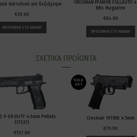
CROSMAN PFAM9B FULLAUTO 
ρού πιστολιού για δεξιόχειρα
BBs Magazine
€
39.90
€
84.90
ΠΡΟΣΘΉΚΗ ΣΤΟ ΚΑΛΆΘΙ
ΠΡΟΣΘΉΚΗ ΣΤΟ ΚΑΛΆΘΙ
ΣΧΕΤΙΚΆ ΠΡΟΪΌΝΤΑ
SOLD
OUT
Z P-09 DUTY 4.5mm Pellets
Crosman 1911BB 4.5mm
(17537)
€
79.90
€
157.90