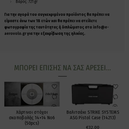
Βάρος: 721 gr
Για την αγορά του συγκεκριμένου προϊόντος θα πρέπει να
είμαστε άνω των 18 ετών και θα πρέπει να στείλετε
φωτογραφία της ταυτότητας ή διπλώματος στο
info@e-
aerovolo.gr
για την εξακρίβωση της ηλικίας.
ΜΠΟΡΕΊ ΕΠΊΣΗΣ ΝΑ ΣΑΣ ΑΡΈΣΕΙ…
Χάρτινοι στόχοι
Βαλιτσάκι STRIKE SYSTEMS
σκοποβολής 14×14 Νο6
ASG Pistol Case (14213)
(50pcs)
€
32.00