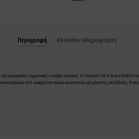
Περιγραφή
Επιπλέον πληροφορίες
 της κορυφαίας γερμανικής εταιρίας Umarex. Το Umarex T4E Practice RUB50 εί
τασκευασμένα από σκληρό και πυκνό καουτσούκ για μέγιστες αποδόσεις. Η συσ