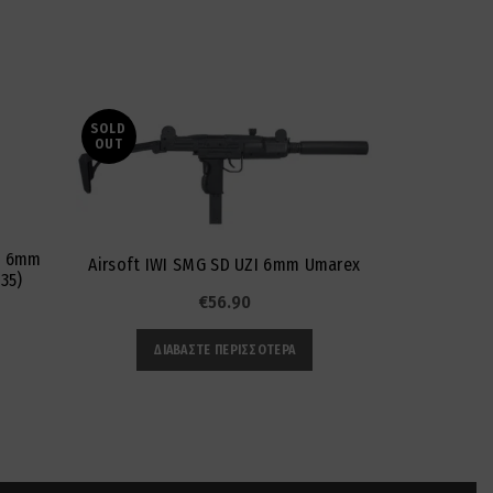
SOLD
OUT
2 6mm
UMAREX H
Airsoft IWI SMG SD UZI 6mm Umarex
35)
€
56.90
ΔΙΑΒΆΣΤΕ ΠΕΡΙΣΣΌΤΕΡΑ
ΠΡ