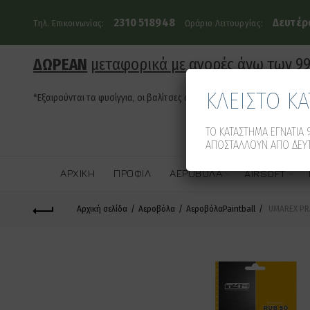
2310 518948
Δευτέρα
Τηλ. Επικοινωνίας:
Ωράριο Λειτουργίας:
ΔΩΡΕΑΝ
μεταφορικά με αγορές άνω των 9
ΚΛΕΙΣΤΟ Κ
*Εξαιρούνται τα φυσίγγια, οι βαλίτσες όπλων και τα οπλοκιβώτια
ΤΟ ΚΑΤΑΣΤΗΜΑ ΕΓΝΑΤΙΑ 9
ΑΠΟΣΤΑΛΛΟΥΝ ΑΠΟ ΔΕΥΤ
ΑΡΧΙΚΉ
ΠΡΟΦΊΛ
ΑΕΡΟΒΌΛΑ
AIRSOFT
Αρχική σελίδα
Αεροβόλα
ΑεροβόλαPaintball
UMAREX PRAC