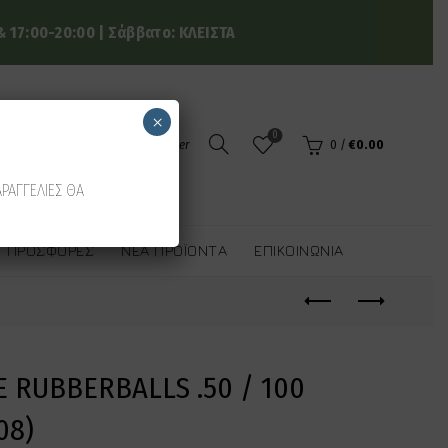
 17:00-20:00 | Σάββατο: ΚΛΕΙΣΤΑ
×
0
Login / Register
0
/
€
0.00
ΑΡΑΓΓΕΛΙΕΣ ΘΑ
ΠΡΟΣΦΟΡΈΣ
ΝΈΑ ΠΡΟΪΌΝΤΑ
ΕΠΙΚΟΙΝΩΝΊΑ
 RUBBERBALLS .50 / 100
708)