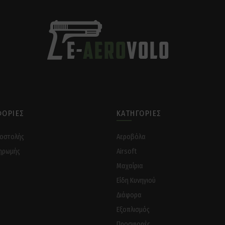
ΟΡΊΕΣ
ΚΑΤΗΓΟΡΊΕΣ
ποστολής
Αεροβόλα
ηρωμής
Airsoft
Μαχαίρια
Είδη Κυνηγιού
Διάφορα
Eξοπλισμός
Προσφορές