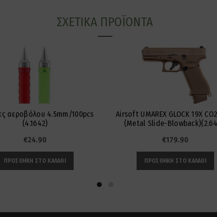
ΣΧΕΤΙΚΆ ΠΡΟΪΌΝΤΑ
ς αεροβόλου 4.5mm/100pcs
Airsoft UMAREX GLOCK 19X CO
(4.1642)
(Metal Slide-Blowback)(2.64
€
24.90
€
179.90
ΠΡΟΣΘΉΚΗ ΣΤΟ ΚΑΛΆΘΙ
ΠΡΟΣΘΉΚΗ ΣΤΟ ΚΑΛΆΘΙ