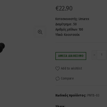
€
22.90
Κατασκευαστής: Umarex
Διαμέτρημα: .50
Αριθμός μπίλιων: 100
Υλικό: Καουτσούκ
Ποσ
ΆΜΕΣΑ ΔΙΑΘΈΣΙΜΟ
Add to wishlist
Compare
Κωδικός προϊόντος:
PNTB-03
Share