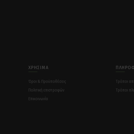
ΧΡΉΣΙΜΑ
ΠΛΗΡΟΦ
Όροι & Προϋποθέσεις
Tρόποι α
Πολιτική επιστροφών
Tρόποι πλ
Επικοινωνία