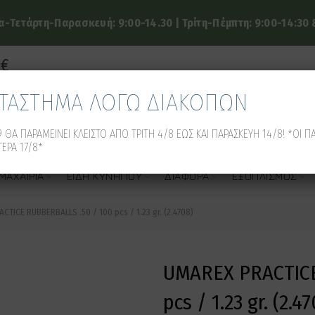
-Τετάρτη-Παρασκευή: 9:00-14.30 | Τρίτη-Πέμπτη: 9:00-14:30 &
9€
ΑΤΑΣΤΗΜΑ ΛΟΓΩ ΔΙΑΚΟΠΩΝ
 ΘΑ ΠΑΡΑΜΕΙΝΕΙ ΚΛΕΙΣΤΟ ΑΠΟ ΤΡΙΤΗ 4/8 ΕΩΣ ΚΑΙ ΠΑΡΑΣΚΕΥΗ 14/8! *ΟΙ Π
ΕΡΑ 17/8*
ΜΑΧΑΊΡΙΑ
ΕΊΔΗ ΚΥΝΗΓΙΟΎ
ΔΙΆΦΟΡΑ
ΕΞΟΠΛΙΣΜΌΣ
TICE RUBBERBALLS .50 / 100 pcs / 1.23 gr. (2.4708)
UMAREX PRACTICE
pcs / 1.23 gr. (2.4