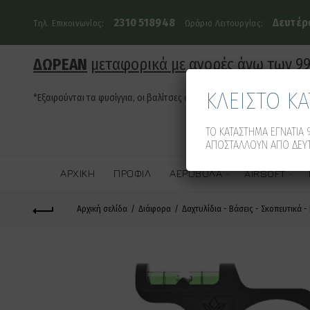
2310 518948
Δευτέρα
Τηλ. Επικοινωνίας:
Ωράριο Λειτουργίας:
ΔΩΡΕΑΝ
μεταφορικά με αγορές άνω των 9
ΚΛΕΙΣΤΟ Κ
*Εξαιρούνται τα φυσίγγια, οι βαλίτσες όπλων και τα οπλοκιβώτια
ΤΟ ΚΑΤΑΣΤΗΜΑ ΕΓΝΑΤΙΑ 9
ΑΠΟΣΤΑΛΛΟΥΝ ΑΠΟ ΔΕΥΤ
ΑΡΧΙΚΉ
ΠΡΟΦΊΛ
ΑΕΡΟΒΌΛΑ
AIRSOFT
Αρχική σελίδα
Διάφορα
Δαχτυλίδια - Βάσεις - Σκοπευτικά -