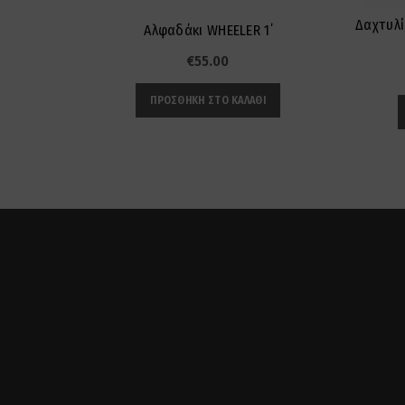
Δαχτυλί
Αλφαδάκι WHEELER 1΄
€
55.00
ΠΡΟΣΘΉΚΗ ΣΤΟ ΚΑΛΆΘΙ