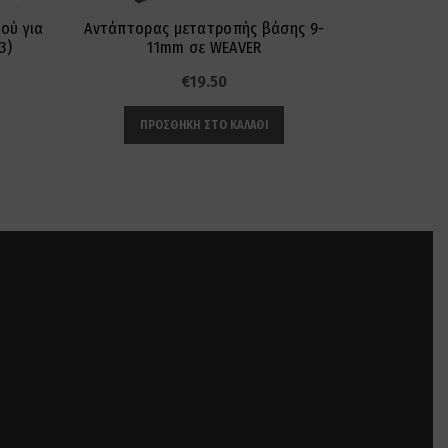
ού για
Αντάπτορας μετατροπής βάσης 9-
Μονοκόμματ
3)
11mm σε WEAVER
€
19.50
ΠΡ
ΠΡΟΣΘΉΚΗ ΣΤΟ ΚΑΛΆΘΙ