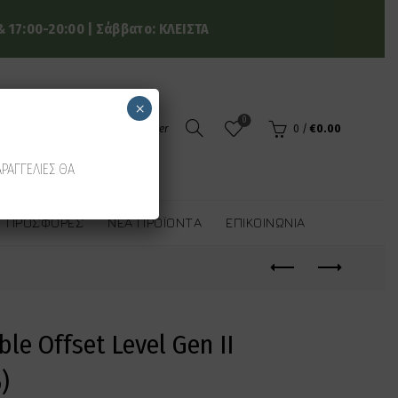
 17:00-20:00 | Σάββατο: ΚΛΕΙΣΤΑ
×
0
Login / Register
0
/
€
0.00
ΑΡΑΓΓΕΛΙΕΣ ΘΑ
ΠΡΟΣΦΟΡΈΣ
ΝΈΑ ΠΡΟΪΌΝΤΑ
ΕΠΙΚΟΙΝΩΝΊΑ
le Offset Level Gen II
)