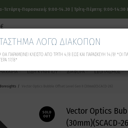
-Τετάρτη-Παρασκευή: 9:00-14.30 | Τρίτη-Πέμπτη: 9:00-14:30 &
9€
ΑΤΑΣΤΗΜΑ ΛΟΓΩ ΔΙΑΚΟΠΩΝ
 ΘΑ ΠΑΡΑΜΕΙΝΕΙ ΚΛΕΙΣΤΟ ΑΠΟ ΤΡΙΤΗ 4/8 ΕΩΣ ΚΑΙ ΠΑΡΑΣΚΕΥΗ 14/8! *ΟΙ Π
ΕΡΑ 17/8*
ΜΑΧΑΊΡΙΑ
ΕΊΔΗ ΚΥΝΗΓΙΟΎ
ΔΙΆΦΟΡΑ
ΕΞΟΠΛΙΣΜΌΣ
 Boresights
Vector Optics Bubble Offset Level Gen II (30mm)(SCACD-26)
Vector Optics Bubb
SOLD
OUT
(30mm)(SCACD-26