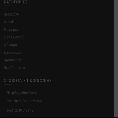
ΚΑΤΗΓΟΡΊΕΣ
Αεροβόλα
Airsoft
Μαχαίρια
Είδη Κυνηγιού
Διάφορα
Eξοπλισμός
Προσφορές
Νέα Προϊόντα
ΣΤΟΙΧΕΊΑ ΕΠΙΚΟΙΝΩΝΊΑΣ
Πετρίδης Αθανάσιος
Εγνατία 9, Θεσσαλονίκη
(+30) 2310 518948