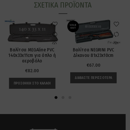
ΣΧΕΤΙΚΆ ΠΡΟΪΌΝΤΑ
SOLD
OUT
Βαλίτσα MEGAline PVC
Βαλίτσα NEGRINI PVC
140x33x11cm για όπλο ή
Δίκανου 81x23x10cm
αεροβόλο
€
67.00
€
82.00
ΔΙΑΒΆΣΤΕ ΠΕΡΙΣΣΌΤΕΡΑ
ΠΡΟΣΘΉΚΗ ΣΤΟ ΚΑΛΆΘΙ