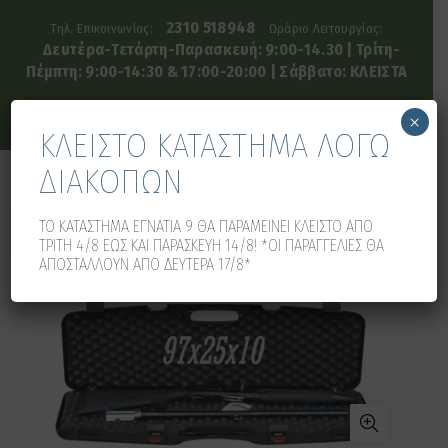
2310 518948
Τηλ. Επικοινωνίας:
Ωράριο Λειτουργίας:
Δευτέρα-Τετάρτη-Παρασκευή: 9:00-14.30 | Τρίτη-
Πέμπτη: 9:00-14:30 & 17:00-20:00 | Σάββατο: ΚΛΕΙΣΤΑ
×
ΚΛΕΙΣΤΟ ΚΑΤΑΣΤΗΜΑ ΛΟΓΩ
ΔΙΑΚΟΠΩΝ
0
0
ΤΟ ΚΑΤΑΣΤΗΜΑ ΕΓΝΑΤΙΑ 9 ΘΑ ΠΑΡΑΜΕΙΝΕΙ ΚΛΕΙΣΤΟ ΑΠΟ
ΤΡΙΤΗ 4/8 ΕΩΣ ΚΑΙ ΠΑΡΑΣΚΕΥΗ 14/8! *ΟΙ ΠΑΡΑΓΓΕΛΙΕΣ ΘΑ
ΑΠΟΣΤΑΛΛΟΥΝ ΑΠΟ ΔΕΥΤΕΡΑ 17/8*