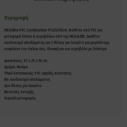
Περιγραφή
MEGAline PVC Combination 97x25x10cm. Βαλίτσα από PVC για
μεταφορά όπλου ή αεροβόλου από την MEGALINE. Διαθέτει
συνδυασμό κλειδώματος και 2 θέσεις για λουκέτο για μεγαλύτερη
ασφάλεια του όπλου σας. Ιδανική και για αεροβόλα με διόπτρα.
Διαστάσεις: 97 x 25 x 10 cm
Χρώμα: Μαύρο
Υλικό Κατασκευής: PVC υψηλής ποιότητας
Με συνδυασμό κλειδώματος
Δυο θέσεις για λουκέτο
Μεντεσές αντοχής
Χερούλι μεταφοράς