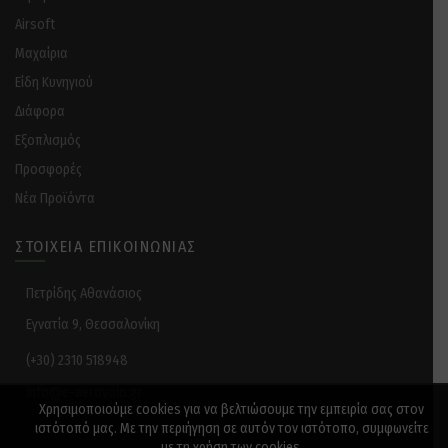
Airsoft
Μαχαίρια
Είδη Κυνηγιού
Διάφορα
Eξοπλισμός
Προσφορές
Νέα Προϊόντα
ΣΤΟΙΧΕΊΑ ΕΠΙΚΟΙΝΩΝΊΑΣ
Πετρίδης Αθανάσιος
Εγνατία 9, Θεσσαλονίκη
(+30) 2310 518948
info@e-aerovolo.gr
Χρησιμοποιούμε cookies για να βελτιώσουμε την εμπειρία σας στον
ιστότοπό μας. Με την περιήγηση σε αυτόν τον ιστότοπο, συμφωνείτε
με τη χρήση των cookies.