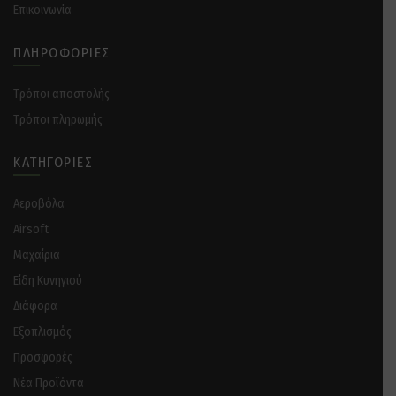
Επικοινωνία
ΠΛΗΡΟΦΟΡΊΕΣ
Tρόποι αποστολής
Tρόποι πληρωμής
ΚΑΤΗΓΟΡΊΕΣ
Αεροβόλα
Airsoft
Μαχαίρια
Είδη Κυνηγιού
Διάφορα
Eξοπλισμός
Προσφορές
Νέα Προϊόντα