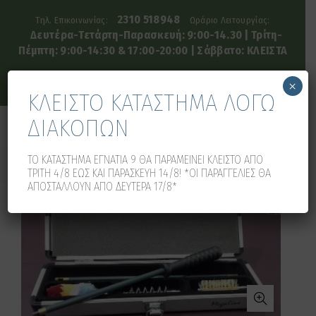
2310 518948
Τηλ. Επικοινωνίας:
Ωράριο Λειτουργίας:
Δευτέρα-Τετάρτη-Παρασκευή: 9:00-14.30 | Τρίτη-
Πέμπτη: 9:00-14:30 & 17:00-20:00 | Σάββατο: ΚΛΕΙΣΤΑ
×
ΚΛΕΙΣΤΟ ΚΑΤΑΣΤΗΜΑ ΛΟΓΩ
ΔΙΑΚΟΠΩΝ
0
0
ΤΟ ΚΑΤΑΣΤΗΜΑ ΕΓΝΑΤΙΑ 9 ΘΑ ΠΑΡΑΜΕΙΝΕΙ ΚΛΕΙΣΤΟ ΑΠΟ
ΤΡΙΤΗ 4/8 ΕΩΣ ΚΑΙ ΠΑΡΑΣΚΕΥΗ 14/8! *ΟΙ ΠΑΡΑΓΓΕΛΙΕΣ ΘΑ
ΑΠΟΣΤΑΛΛΟΥΝ ΑΠΟ ΔΕΥΤΕΡΑ 17/8*