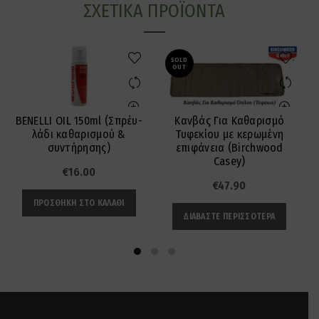
ΣΧΕΤΙΚΆ ΠΡΟΪΌΝΤΑ
SOLD
OUT
BENELLI OIL 150ml (Σπρέυ-
Κανβάς Για Καθαρισμό
λάδι καθαρισμού &
Τυφεκίου με κερωμένη
συντήρησης)
επιφάνεια (Birchwood
Casey)
€
16.00
€
47.90
ΠΡΟΣΘΉΚΗ ΣΤΟ ΚΑΛΆΘΙ
ΔΙΑΒΆΣΤΕ ΠΕΡΙΣΣΌΤΕΡΑ