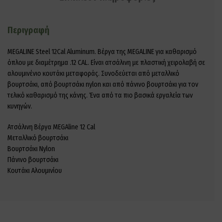
Περιγραφή
MEGALINE Steel 12Cal Aluminum. Βέργα της MEGALINE για καθαρισμό
όπλου με διαμέτρημα .12 CAL. Είναι ατσάλινη με πλαστική χειρολαβή σε
αλουμινένιο κουτάκι μεταφοράς. Συνοδεύεται από μεταλλικό
βουρτσάκι, από βουρτσάκι nylon και από πάνινο βουρτσάκι για τον
τελικό καθαρισμό της κάνης. Ένα από τα πιο βασικά εργαλεία των
κυνηγών.
Ατσάλινη Βέργα MEGAline 12 Cal
Μεταλλικό βουρτσάκι
Βουρτσάκι Nylon
Πάνινο βουρτσάκι
Κουτάκι Αλουμινίου