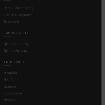
Όροι & Προϋποθέσεις
Πολιτική επιστροφών
Επικοινωνία
ΠΛΗΡΟΦΟΡΊΕΣ
Tρόποι αποστολής
Tρόποι πληρωμής
ΚΑΤΗΓΟΡΊΕΣ
Αεροβόλα
Airsoft
Μαχαίρια
Είδη Κυνηγιού
Διάφορα