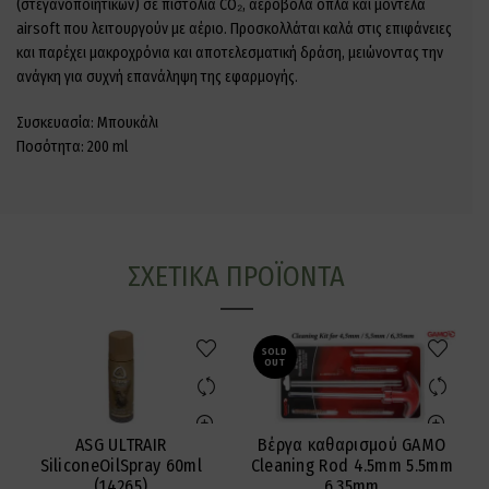
(στεγανοποιητικών) σε πιστόλια CO₂, αεροβόλα όπλα και μοντέλα
airsoft που λειτουργούν με αέριο. Προσκολλάται καλά στις επιφάνειες
και παρέχει μακροχρόνια και αποτελεσματική δράση, μειώνοντας την
ανάγκη για συχνή επανάληψη της εφαρμογής.
Συσκευασία: Μπουκάλι
Ποσότητα: 200 ml
ΣΧΕΤΙΚΆ ΠΡΟΪΌΝΤΑ
SOLD
OUT
ASG ULTRAIR
Βέργα καθαρισμού GAMO
SiliconeOilSpray 60ml
Cleaning Rod 4.5mm 5.5mm
(14265)
6.35mm