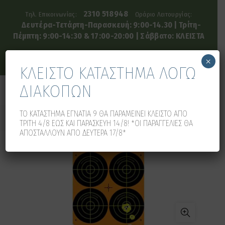
2310 518948
Τηλ. Επικοινωνίας:
Ωράριο Λειτουργίας:
Δευτέρα-Τετάρτη-Παρασκευή: 9:00-14.30 | Τρίτη-
Πέμπτη: 9:00-14:30 & 17:00-20:00 | Σάββατο: ΚΛΕΙΣΤΑ
×
ΚΛΕΙΣΤΟ ΚΑΤΑΣΤΗΜΑ ΛΟΓΩ
ΔΙΑΚΟΠΩΝ
0
0
ΤΟ ΚΑΤΑΣΤΗΜΑ ΕΓΝΑΤΙΑ 9 ΘΑ ΠΑΡΑΜΕΙΝΕΙ ΚΛΕΙΣΤΟ ΑΠΟ
ΤΡΙΤΗ 4/8 ΕΩΣ ΚΑΙ ΠΑΡΑΣΚΕΥΗ 14/8! *ΟΙ ΠΑΡΑΓΓΕΛΙΕΣ ΘΑ
ΑΠΟΣΤΑΛΛΟΥΝ ΑΠΟ ΔΕΥΤΕΡΑ 17/8*