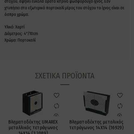
στόχου, αφήνει εύκολα ορατό κίτρινο φωσφορούχο ίχνος. Εάν
χτυπήσει στο εξωτερικό πορτοκαλί μέρος του στόχου το ίχνος είναι σε
άσπρο χρώμα.
Υλικό: Χαρτί
Διάμετρος: 4″/10cm
Χρώμα: Πορτοκαλί
ΣΧΕΤΙΚΆ ΠΡΟΪΌΝΤΑ
Βληματοδέκτης UMAREX
Βληματοδέκτης μεταλικός
μεταλλικός τετράγωνος
τετράγωνος 14Χ14 (16929)
14Χ14 (3.2089)