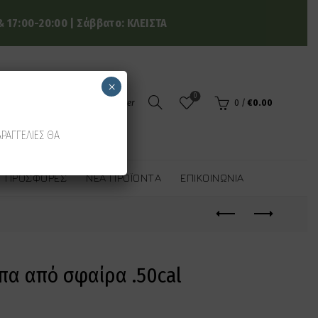
 17:00-20:00 | Σάββατο: ΚΛΕΙΣΤΑ
×
0
Login / Register
0
/
€
0.00
ΑΡΑΓΓΕΛΙΕΣ ΘΑ
ΠΡΟΣΦΟΡΈΣ
ΝΈΑ ΠΡΟΪΌΝΤΑ
ΕΠΙΚΟΙΝΩΝΊΑ
α από σφαίρα .50cal