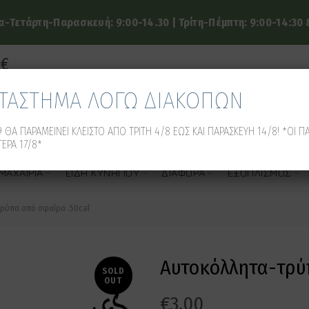
-Τετάρτη-Παρασκευή: 9:00-14.30 | Τρίτη-Πέμπτη: 9:00-14:30 &
9€
ΑΤΑΣΤΗΜΑ ΛΟΓΩ ΔΙΑΚΟΠΩΝ
 ΘΑ ΠΑΡΑΜΕΙΝΕΙ ΚΛΕΙΣΤΟ ΑΠΟ ΤΡΙΤΗ 4/8 ΕΩΣ ΚΑΙ ΠΑΡΑΣΚΕΥΗ 14/8! *ΟΙ Π
ΕΡΑ 17/8*
ΜΑΧΑΊΡΙΑ
ΕΊΔΗ ΚΥΝΗΓΙΟΎ
ΔΙΆΦΟΡΑ
ΕΞΟΠΛΙΣΜΌΣ
ρύπα από σφαίρα .50cal
Αυτοκόλλητα-τρύπ
SOLD
OUT
€
3.00