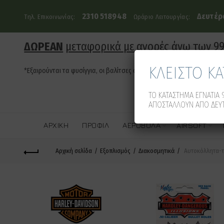
2310 518948
Δευτέρα
Τηλ. Επικοινωνίας:
Ωράριο Λειτουργίας:
ΔΩΡΕΑΝ
μεταφορικά με αγορές άνω των 9
ΚΛΕΙΣΤΟ Κ
*Εξαιρούνται τα φυσίγγια, οι βαλίτσες όπλων και τα οπλοκιβώτια
ΤΟ ΚΑΤΑΣΤΗΜΑ ΕΓΝΑΤΙΑ 9
ΑΠΟΣΤΑΛΛΟΥΝ ΑΠΟ ΔΕΥΤ
ΑΡΧΙΚΉ
ΠΡΟΦΊΛ
ΑΕΡΟΒΌΛΑ
AIRSOFT
Αρχική σελίδα
Εξοπλισμός
Διακοσμητικά
Αυτοκόλλητα-τ