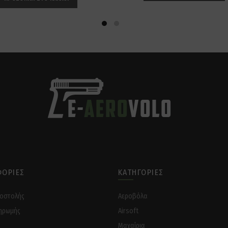
ΟΡΊΕΣ
ΚΑΤΗΓΟΡΊΕΣ
ποστολής
Αεροβόλα
ηρωμής
Airsoft
Μαχαίρια