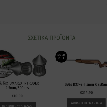
ς
ΣΧΕΤΙΚΆ ΠΡΟΪΌΝΤΑ
SOLD
OUT
λίδες UMAREX INTRUDER
BAM B23-4 4.5mm GasRa
4.5mm/500pcs
€
214.90
€
10.00
ΔΙΑΒΆΣΤΕ ΠΕΡΙΣΣΌΤΕΡΑ
ΠΡΟΣΘΉΚΗ ΣΤΟ ΚΑΛΆΘΙ