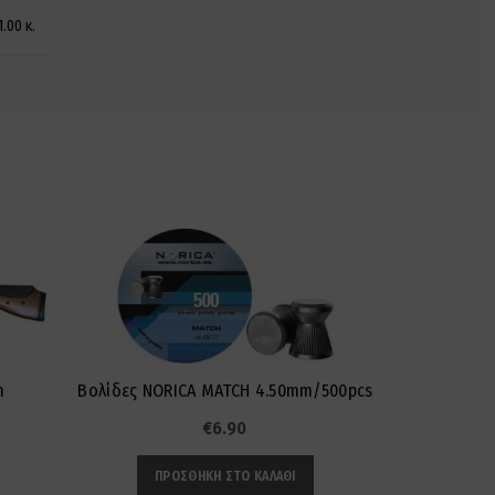
1.00 κ.
SOLD
OUT
m
Βολίδες NORICA MATCH 4.50mm/500pcs
Βολίδε
€
6.90
ΠΡΟΣΘΉΚΗ ΣΤΟ ΚΑΛΆΘΙ
ΔΙ