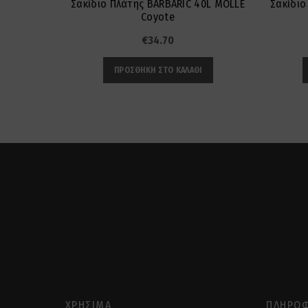
Σακίδιο Πλάτης BARBARIC 40L MOLLE
Σακίδιο
Coyote
€
34.70
ΠΡΟΣΘΉΚΗ ΣΤΟ ΚΑΛΆΘΙ
ΧΡΉΣΙΜΑ
ΠΛΗΡΟΦ