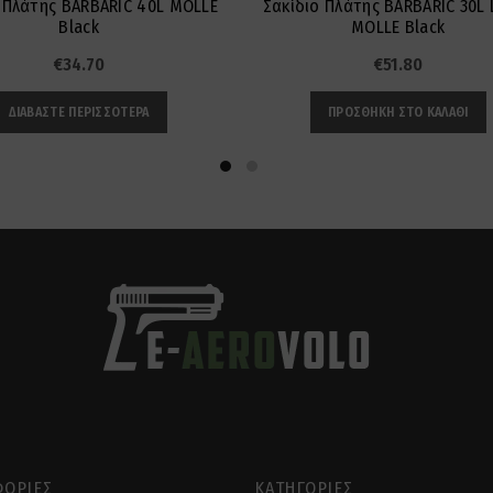
 Πλάτης BARBARIC 40L MOLLE
Σακίδιο Πλάτης BARBARIC 30L 
Black
MOLLE Black
€
34.70
€
51.80
ΔΙΑΒΆΣΤΕ ΠΕΡΙΣΣΌΤΕΡΑ
ΠΡΟΣΘΉΚΗ ΣΤΟ ΚΑΛΆΘΙ
ΟΡΊΕΣ
ΚΑΤΗΓΟΡΊΕΣ