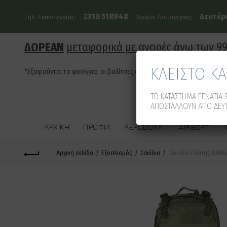
2310 518948
Δευτέρα
Τηλ. Επικοινωνίας:
Ωράριο Λειτουργίας:
ΔΩΡΕΑΝ
μεταφορικά με αγορές άνω των 9
ΚΛΕΙΣΤΟ Κ
*Εξαιρούνται τα φυσίγγια, οι βαλίτσες όπλων και τα οπλοκιβώτια
ΤΟ ΚΑΤΑΣΤΗΜΑ ΕΓΝΑΤΙΑ 9
ΑΠΟΣΤΑΛΛΟΥΝ ΑΠΟ ΔΕΥΤ
ΑΡΧΙΚΉ
ΠΡΟΦΊΛ
ΑΕΡΟΒΌΛΑ
AIRSOFT
Αρχική σελίδα
Εξοπλισμός
Σακίδια
Σακίδιο Πλάτης BARB