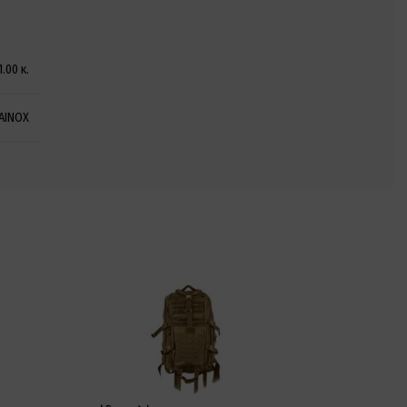
1.00 κ.
AINOX