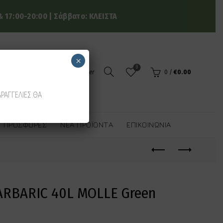
 17:00-20:00 | Σάββατο: ΚΛΕΙΣΤΑ
×
0
Login / Register
0
/
€
0.00
ΑΡΑΓΓΕΛΙΕΣ ΘΑ
ΠΡΟΣΦΟΡΈΣ
ΝΈΑ ΠΡΟΪΌΝΤΑ
ΕΠΙΚΟΙΝΩΝΊΑ
BARBARIC 40L MOLLE Green