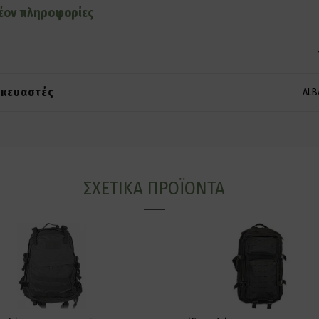
έον πληροφορίες
ς
κευαστές
ALB
ΣΧΕΤΙΚΆ ΠΡΟΪΌΝΤΑ