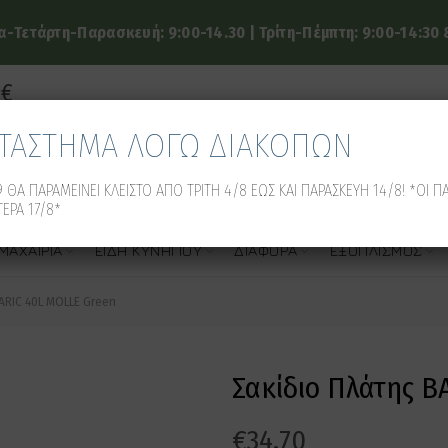
-Τετάρτη-Παρασκευή: 9:00-14.30 | Τρίτη-Πέμπτη: 9:00-14:30 &
9€
ΑΤΑΣΤΗΜΑ ΛΟΓΩ ΔΙΑΚΟΠΩΝ
 ΘΑ ΠΑΡΑΜΕΙΝΕΙ ΚΛΕΙΣΤΟ ΑΠΟ ΤΡΙΤΗ 4/8 ΕΩΣ ΚΑΙ ΠΑΡΑΣΚΕΥΗ 14/8! *ΟΙ Π
ΕΡΑ 17/8*
ΜΑΧΑΊΡΙΑ
ΕΊΔΗ ΚΥΝΗΓΙΟΎ
ΔΙΆΦΟΡΑ
ΕΞΟΠΛΙΣΜΌΣ
ARIC 40L MOLLE Green
Σακίδιο Πλάτης 
€
34.70