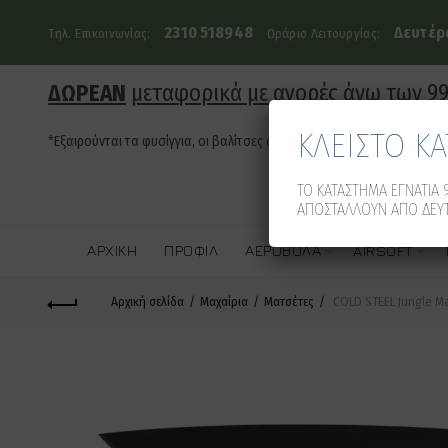
2310 518948
Δευτέρα
Τηλ. Επικοινωνίας:
Ωράριο Λειτουργίας:
ΔΩΡΕΑΝ
μεταφορικά με αγορές άνω των 9
ΚΛΕΙΣΤΟ Κ
*Εξαιρούνται τα φυσίγγια, οι βαλίτσες όπλων και τα οπλοκιβώτια
ΤΟ ΚΑΤΑΣΤΗΜΑ ΕΓΝΑΤΙΑ 9
ΑΠΟΣΤΑΛΛΟΥΝ ΑΠΟ ΔΕΥΤ
ΑΡΧΙΚΉ
ΠΡΟΦΊΛ
ΑΕΡΟΒΌΛΑ
AIRSOFT
Αρχική σελίδα
Μαχαίρια
Ματσέτες
COLD STEEL Jungle Ma