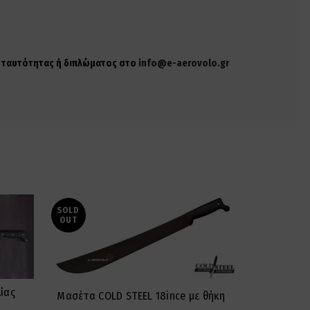
ης ταυτότητας ή διπλώματος στο
info@e-aerovolo.gr
SOLD
OUT
ίας
Ματσέτα
Μασέτα COLD STEEL 18ince με θήκη