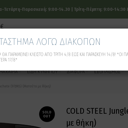
-Τετάρτη-Παρασκευή: 9:00-14.30 | Τρίτη-Πέμπτη: 9:00-14:30 &
9€
ΑΤΑΣΤΗΜΑ ΛΟΓΩ ΔΙΑΚΟΠΩΝ
 ΘΑ ΠΑΡΑΜΕΙΝΕΙ ΚΛΕΙΣΤΟ ΑΠΟ ΤΡΙΤΗ 4/8 ΕΩΣ ΚΑΙ ΠΑΡΑΣΚΕΥΗ 14/8! *ΟΙ Π
ΕΡΑ 17/8*
ΜΑΧΑΊΡΙΑ
ΕΊΔΗ ΚΥΝΗΓΙΟΎ
ΔΙΆΦΟΡΑ
ΕΞΟΠΛΙΣΜΌΣ
chete (97JMS) (Ματσέτα με θήκη)
COLD STEEL Jungl
SOLD
OUT
με θήκη)