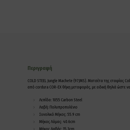
Περιγραφή
COLD STEEL Jungle Machete (97JMS). Ματσέτα της εταιρίας Co
από cordura COR-EX θήκη μεταφοράς, με ειδική θηλιά ώστε να
Λεπίδα: 1055 Carbon Steel
Λαβή: Πολυπροπυλένιο
Συνολικό Μήκος: 55.9 cm
Μήκος Λάμας: 40.6cm
Μήκος Λαβής: 15.3cm