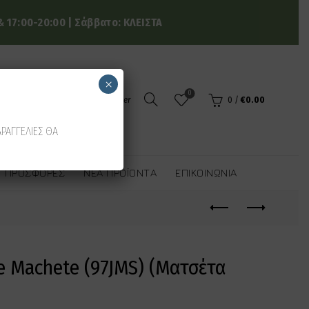
 17:00-20:00 | Σάββατο: ΚΛΕΙΣΤΑ
×
0
Login / Register
0
/
€
0.00
ΑΡΑΓΓΕΛΙΕΣ ΘΑ
ΠΡΟΣΦΟΡΈΣ
ΝΈΑ ΠΡΟΪΌΝΤΑ
ΕΠΙΚΟΙΝΩΝΊΑ
e Machete (97JMS) (Ματσέτα