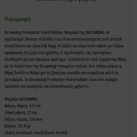
Περιγραφή
Browning ProHunter Fixed Rubber. Μαχαίρι της BROWNING σε
σχεδιασμό Skinner. Η λεπίδα του είναι κατασκευασμένη από ατσάλι
ανοξείδωτο και είναι Full Tang. Η λαβή του είναι από rubber με τέλεια
εφαρμογή στο χέρι του χρήστη. Ο σχεδιασμός της προσφέρει
σταθερότερο και σίγουρο κράτημα. Συνοδεύεται από δερμάτινη θήκη
με το λογότυπο της Browning τυπωμένο επάνω. Στο επάνω μέρος η
θήκη διαθέτει θηλιά για τη ζώνη για ευκολία και ασφάλεια κατά τη
μεταφορά. Το Browning ProHunter Fixed Rubber είναι ένα σκληρό
εργαλείο για κυνηγούς και απαιτητικούς χρήστες.
Μαχαίρι BROWNING
Μήκος λάμας: 9.5 cm
Ολικό μήκος: 21 cm
Πάχος Λάμας: 3.6 mm
Βάρος: 131.8 gr
Τύπος Ατσαλιού: Ανοξείδωτο Ατσάλι