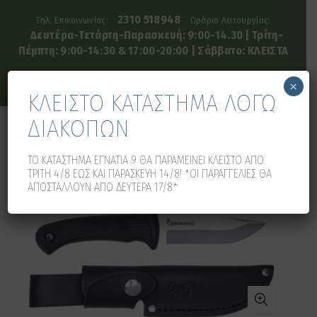
2310 518948
Τηλ. Επικοινωνίας:
Ωράριο Λειτουργίας:
Δευτέρα-Τετάρτη-Παρασκευή: 9:00-14.30 | Τρίτη-
Πέμπτη: 9:00-14:30 & 17:00-20:00 | Σάββατο: ΚΛΕΙΣΤΑ
×
ΚΛΕΙΣΤΟ ΚΑΤΑΣΤΗΜΑ ΛΟΓΩ
ΔΙΑΚΟΠΩΝ
0
0
ΤΟ ΚΑΤΑΣΤΗΜΑ ΕΓΝΑΤΙΑ 9 ΘΑ ΠΑΡΑΜΕΙΝΕΙ ΚΛΕΙΣΤΟ ΑΠΟ
ΤΡΙΤΗ 4/8 ΕΩΣ ΚΑΙ ΠΑΡΑΣΚΕΥΗ 14/8! *ΟΙ ΠΑΡΑΓΓΕΛΙΕΣ ΘΑ
ΑΠΟΣΤΑΛΛΟΥΝ ΑΠΟ ΔΕΥΤΕΡΑ 17/8*