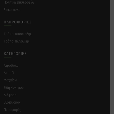
Πολιτική επιστροφών
Επικοινωνία
ΠΛΗΡΟΦΟΡΊΕΣ
Tρόποι αποστολής
Tρόποι πληρωμής
ΚΑΤΗΓΟΡΊΕΣ
Αεροβόλα
Airsoft
Μαχαίρια
Είδη Κυνηγιού
Διάφορα
Eξοπλισμός
Προσφορές