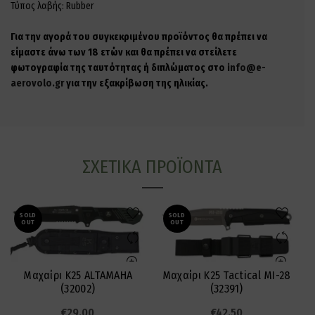
Τύπος λαβής: Rubber
Για την αγορά του συγκεκριμένου προϊόντος θα πρέπει να
είμαστε άνω των 18 ετών και θα πρέπει να στείλετε
φωτογραφία της ταυτότητας ή διπλώματος στο
info@e-
aerovolo.gr
για την εξακρίβωση της ηλικίας.
ΣΧΕΤΙΚΆ ΠΡΟΪΌΝΤΑ
SOLD
SOLD
OUT
OUT
Μαχαίρι K25 ALTAMAHA
Μαχαίρι K25 Tactical MI-28
(32002)
(32391)
€
29.00
€
42.50