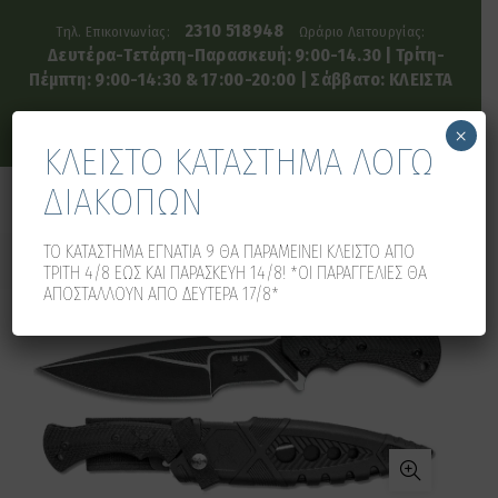
2310 518948
Τηλ. Επικοινωνίας:
Ωράριο Λειτουργίας:
Δευτέρα-Τετάρτη-Παρασκευή: 9:00-14.30 | Τρίτη-
Πέμπτη: 9:00-14:30 & 17:00-20:00 | Σάββατο: ΚΛΕΙΣΤΑ
×
ΚΛΕΙΣΤΟ ΚΑΤΑΣΤΗΜΑ ΛΟΓΩ
ΔΙΑΚΟΠΩΝ
0
0
ΤΟ ΚΑΤΑΣΤΗΜΑ ΕΓΝΑΤΙΑ 9 ΘΑ ΠΑΡΑΜΕΙΝΕΙ ΚΛΕΙΣΤΟ ΑΠΟ
ΤΡΙΤΗ 4/8 ΕΩΣ ΚΑΙ ΠΑΡΑΣΚΕΥΗ 14/8! *ΟΙ ΠΑΡΑΓΓΕΛΙΕΣ ΘΑ
ΑΠΟΣΤΑΛΛΟΥΝ ΑΠΟ ΔΕΥΤΕΡΑ 17/8*