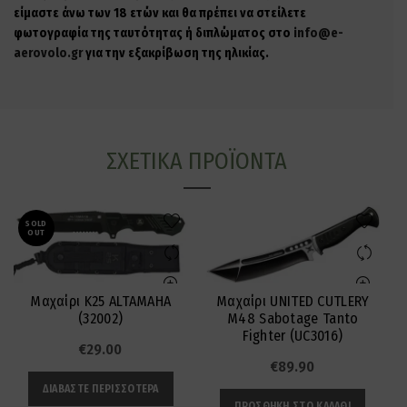
είμαστε άνω των 18 ετών και θα πρέπει να στείλετε
φωτογραφία της ταυτότητας ή διπλώματος στο
info@e-
aerovolo.gr
για την εξακρίβωση της ηλικίας.
ΣΧΕΤΙΚΆ ΠΡΟΪΌΝΤΑ
SOLD
OUT
Μαχαίρι K25 ALTAMAHA
Μαχαίρι UNITED CUTLERY
(32002)
M48 Sabotage Tanto
Fighter (UC3016)
€
29.00
€
89.90
ΔΙΑΒΆΣΤΕ ΠΕΡΙΣΣΌΤΕΡΑ
ΠΡΟΣΘΉΚΗ ΣΤΟ ΚΑΛΆΘΙ