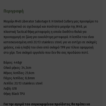
Περιγραφή
Μαχαίρι M48 Liberator Sabotage II. Η United Cutlery μας προσφέρει το
καταπληκτικό σε σχεδιασμό και ποιότητα μαχαίρι της Μ48, με
πλαστική Tactical θήκη μεταφοράς η οποία διαθέτει θυλιά για
προσαρμογή σε ζώνη για ευκολότερη μεταφορά. Η λεπίδα του είναι
κατασκευασμένη από 2Cr13 stainless steel, για να αντέχει σε σκληρές
χρήσεις, ενώ η λαβή του είναι από σκληρό TPR για τέλεια εφαρμογή
στο χέρι. Ένα σκληρό εργαλείο που δεν θα σας προδώσει ποτέ.
Βάρος: 448gr
Ολικό μήκος: 34,3cm
Μήκος Λεπίδας: 21,6cm
Πάχος Λεπίδας: 8,8mm
Λεπίδα: 2Cr13 stainless steel
Λαβή: G10
Θήκη: Black TPU
Για την αγορά του συγκεκριμένου προϊόντος θα πρέπει να