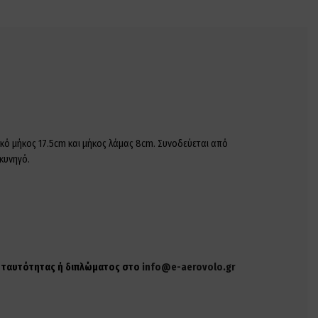
λικό μήκος 17.5cm και μήκος λάμας 8cm. Συνοδεύεται από
κυνηγό.
ης ταυτότητας ή διπλώματος στο
info@e-aerovolo.gr