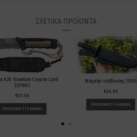
ΣΧΕΤΙΚΆ ΠΡΟΪΌΝΤΑ
ι K25 Titanium Coyote Cord
Μαχαίρι επιβίωσης 11592
(32164)
€
24.90
€
57.50
ΠΡΟΣΘΉΚΗ ΣΤΟ ΚΑΛΆΘΙ
ΠΡΟΣΘΉΚΗ ΣΤΟ ΚΑΛΆΘΙ