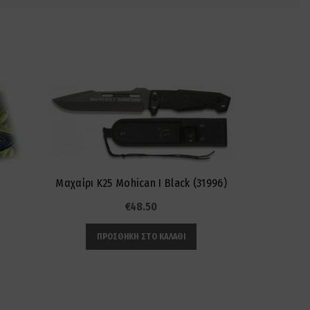
Μαχαίρι K25 Mohican I Black (31996)
Μαχαίρι K2
€
48.50
ΠΡΟΣΘΉΚΗ ΣΤΟ ΚΑΛΆΘΙ
ΠΡ