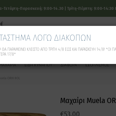
-Τετάρτη-Παρασκευή: 9:00-14.30 | Τρίτη-Πέμπτη: 9:00-14:30 &
9€
ΑΤΑΣΤΗΜΑ ΛΟΓΩ ΔΙΑΚΟΠΩΝ
 ΘΑ ΠΑΡΑΜΕΙΝΕΙ ΚΛΕΙΣΤΟ ΑΠΟ ΤΡΙΤΗ 4/8 ΕΩΣ ΚΑΙ ΠΑΡΑΣΚΕΥΗ 14/8! *ΟΙ Π
ΕΡΑ 17/8*
ΜΑΧΑΊΡΙΑ
ΕΊΔΗ ΚΥΝΗΓΙΟΎ
ΔΙΆΦΟΡΑ
ΕΞΟΠΛΙΣΜΌΣ
uela ORIX 8OL
Μαχαίρι Muela OR
€
53.00