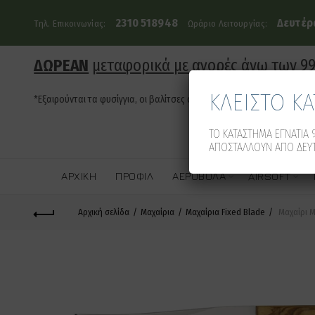
2310 518948
Δευτέρα
Τηλ. Επικοινωνίας:
Ωράριο Λειτουργίας:
ΔΩΡΕΑΝ
μεταφορικά με αγορές άνω των 9
ΚΛΕΙΣΤΟ Κ
*Εξαιρούνται τα φυσίγγια, οι βαλίτσες όπλων και τα οπλοκιβώτια
ΤΟ ΚΑΤΑΣΤΗΜΑ ΕΓΝΑΤΙΑ 9
ΑΠΟΣΤΑΛΛΟΥΝ ΑΠΟ ΔΕΥΤ
ΑΡΧΙΚΉ
ΠΡΟΦΊΛ
ΑΕΡΟΒΌΛΑ
AIRSOFT
Αρχική σελίδα
Μαχαίρια
Μαχαίρια Fixed Blade
Μαχαίρι M