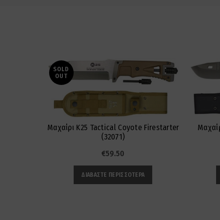
SOLD
OUT
Μαχαίρι K25 Tactical Coyote Firestarter
Μαχαίρ
(32071)
€
59.50
ΔΙΑΒΆΣΤΕ ΠΕΡΙΣΣΌΤΕΡΑ