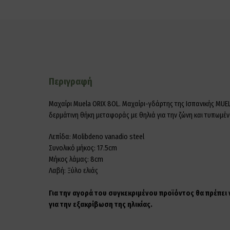
Περιγραφή
Μαχαίρι Muela ORIX 8OL. Μαχαίρι-γδάρτης της Ισπανικής MUEL
δερμάτινη θήκη μεταφοράς με θηλιά για την ζώνη και τυπωμέ
Λεπίδα: Molibdeno vanadio steel
Συνολικό μήκος: 17.5cm
Μήκος λάμας: 8cm
Λαβή: Ξύλο ελιάς
Για την αγορά του συγκεκριμένου προϊόντος θα πρέπει
για την εξακρίβωση της ηλικίας.