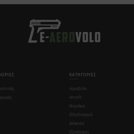
ΟΡΊΕΣ
ΚΑΤΗΓΟΡΊΕΣ
ποστολής
Αεροβόλα
ηρωμής
Airsoft
Μαχαίρια
Είδη Κυνηγιού
Διάφορα
Eξοπλισμός