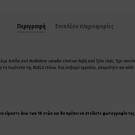
Περιγραφή
Επιπλέον πληροφορίες
A με λεπίδα από Molibdeno vanadio steel και λαβή από ξύλο ελιάς. Έχει συνο
νο το λογότυπο της MUELA επάνω. Ένα στιβαρό εργαλείο, απαραίτητο για κάθε 
 να είμαστε άνω των 18 ετών και θα πρέπει να στείλετε φωτογραφία τ