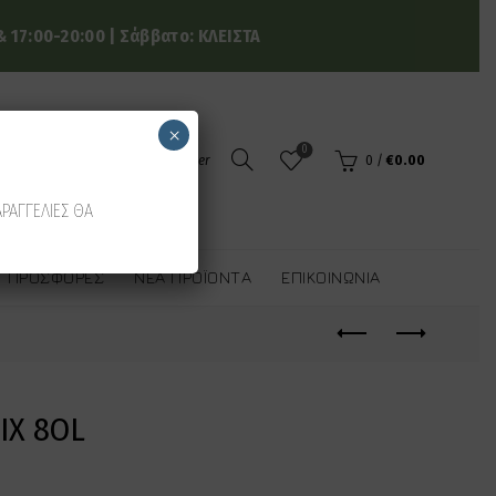
 17:00-20:00 | Σάββατο: ΚΛΕΙΣΤΑ
×
0
Login / Register
0
/
€
0.00
ΑΡΑΓΓΕΛΙΕΣ ΘΑ
ΠΡΟΣΦΟΡΈΣ
ΝΈΑ ΠΡΟΪΌΝΤΑ
ΕΠΙΚΟΙΝΩΝΊΑ
IX 8OL