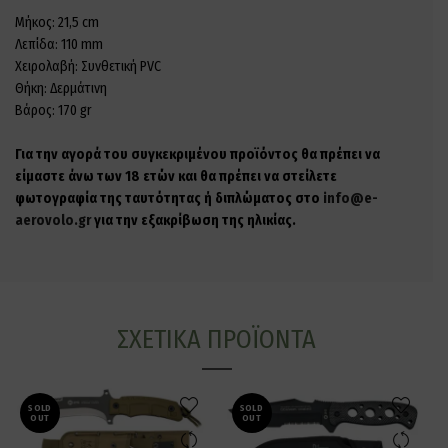
Μήκος: 21,5 cm
Λεπίδα: 110 mm
Χειρολαβή: Συνθετική PVC
Θήκη: Δερμάτινη
Βάρος: 170 gr
Για την αγορά του συγκεκριμένου προϊόντος θα πρέπει να
είμαστε άνω των 18 ετών και θα πρέπει να στείλετε
φωτογραφία της ταυτότητας ή διπλώματος στο
info@e-
aerovolo.gr
για την εξακρίβωση της ηλικίας.
ΣΧΕΤΙΚΆ ΠΡΟΪΌΝΤΑ
SOLD
SOLD
OUT
OUT