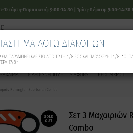
-Τετάρτη-Παρασκευή: 9:00-14.30 | Τρίτη-Πέμπτη: 9:00-14:30 &
9€
ΑΤΑΣΤΗΜΑ ΛΟΓΩ ΔΙΑΚΟΠΩΝ
 ΘΑ ΠΑΡΑΜΕΙΝΕΙ ΚΛΕΙΣΤΟ ΑΠΟ ΤΡΙΤΗ 4/8 ΕΩΣ ΚΑΙ ΠΑΡΑΣΚΕΥΗ 14/8! *ΟΙ Π
ΕΡΑ 17/8*
ΜΑΧΑΊΡΙΑ
ΕΊΔΗ ΚΥΝΗΓΙΟΎ
ΔΙΆΦΟΡΑ
ΕΞΟΠΛΙΣΜΌΣ
αιριών Remington Sportsman Combo
Σετ 3 Μαχαιριών 
SOLD
OUT
Combo