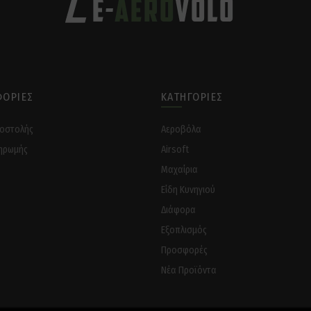
ΟΡΊΕΣ
ΚΑΤΗΓΟΡΊΕΣ
ποστολής
Αεροβόλα
ηρωμής
Airsoft
Μαχαίρια
Είδη Κυνηγιού
Διάφορα
Eξοπλισμός
Προσφορές
Νέα Προϊόντα