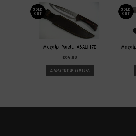
SOLD
SOLD
OUT
OUT
Μαχαίρι Muela JABALI 17E
Μαχαίρι
€
69.00
ΔΙΑΒΆΣΤΕ ΠΕΡΙΣΣΌΤΕΡΑ