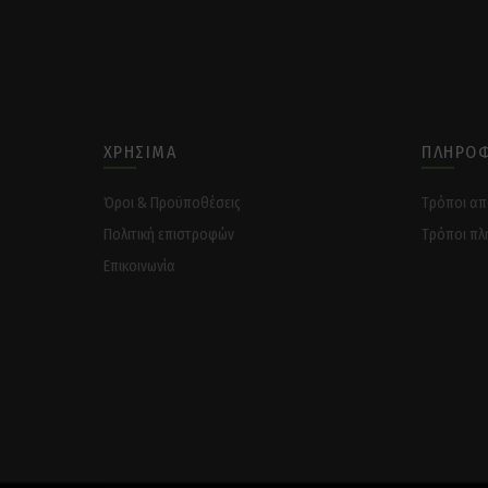
ΧΡΉΣΙΜΑ
ΠΛΗΡΟΦ
Όροι & Προϋποθέσεις
Tρόποι α
Πολιτική επιστροφών
Tρόποι πλ
Επικοινωνία