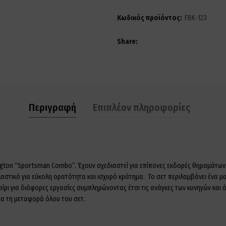
Κωδικός προϊόντος:
FBK-123
Share
Περιγραφή
Επιπλέον πληροφορίες
ngton “Sportsman Combo”. Έχουν σχεδιαστεί για επίπονες εκδορές θηραμάτων 
στικό για εύκολη ορατότητα και ισχυρό κράτημα. Το σετ περιλαμβάνει ένα μα
αίρι για διάφορες εργασίες συμπληρώνοντας έτσι τις ανάγκες των κυνηγών και
α τη μεταφορά όλου του σετ.