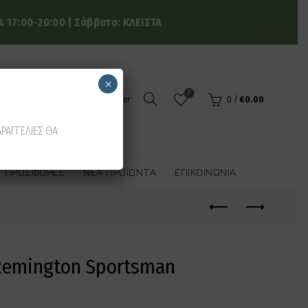
 17:00-20:00 | Σάββατο: ΚΛΕΙΣΤΑ
×
0
Login / Register
0
/
€
0.00
ΑΡΑΓΓΕΛΙΕΣ ΘΑ
ΠΡΟΣΦΟΡΈΣ
ΝΈΑ ΠΡΟΪΌΝΤΑ
ΕΠΙΚΟΙΝΩΝΊΑ
Remington Sportsman