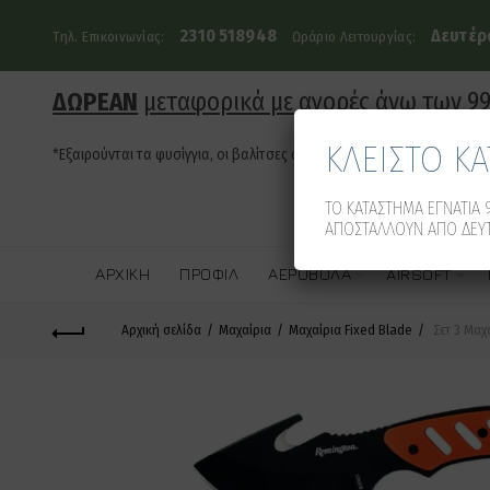
2310 518948
Δευτέρα
Τηλ. Επικοινωνίας:
Ωράριο Λειτουργίας:
ΔΩΡΕΑΝ
μεταφορικά με αγορές άνω των 9
ΚΛΕΙΣΤΟ Κ
*Εξαιρούνται τα φυσίγγια, οι βαλίτσες όπλων και τα οπλοκιβώτια
ΤΟ ΚΑΤΑΣΤΗΜΑ ΕΓΝΑΤΙΑ 9
ΑΠΟΣΤΑΛΛΟΥΝ ΑΠΟ ΔΕΥΤ
ΑΡΧΙΚΉ
ΠΡΟΦΊΛ
ΑΕΡΟΒΌΛΑ
AIRSOFT
Αρχική σελίδα
Μαχαίρια
Μαχαίρια Fixed Blade
Σετ 3 Μαχ