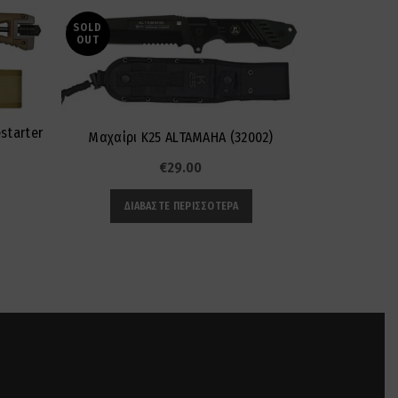
SOLD
OUT
starter
Μαχαίρι K25 ALTAMAHA (32002)
Μαχαίρι K2
€
29.00
ΔΙΑΒΆΣΤΕ ΠΕΡΙΣΣΌΤΕΡΑ
ΠΡ