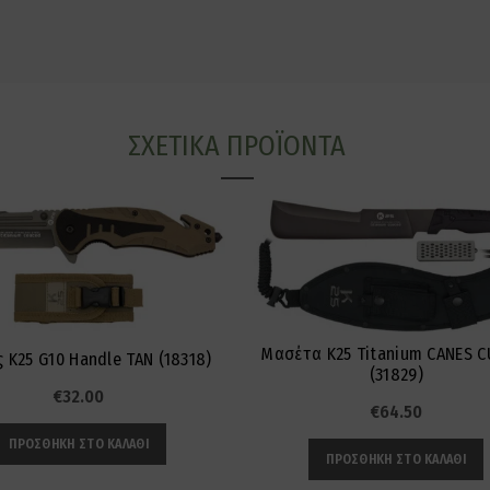
ΣΧΕΤΙΚΆ ΠΡΟΪΌΝΤΑ
Μασέτα K25 Titanium CANES C
 K25 G10 Handle TAN (18318)
(31829)
€
32.00
€
64.50
ΠΡΟΣΘΉΚΗ ΣΤΟ ΚΑΛΆΘΙ
ΠΡΟΣΘΉΚΗ ΣΤΟ ΚΑΛΆΘΙ