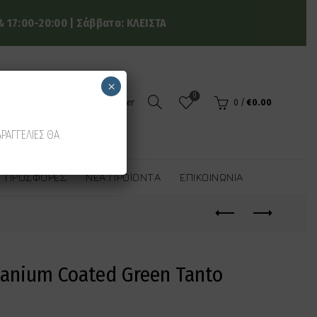
 17:00-20:00 | Σάββατο: ΚΛΕΙΣΤΑ
×
0
Login / Register
0
/
€
0.00
ΑΡΑΓΓΕΛΙΕΣ ΘΑ
ΠΡΟΣΦΟΡΈΣ
ΝΈΑ ΠΡΟΪΌΝΤΑ
ΕΠΙΚΟΙΝΩΝΊΑ
tanium Coated Green Tanto