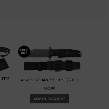
SOLD
SOLD
OUT
OUT
UTTER
Μαχαίρι K25 Tactical UH-60 (32380)
Μαχαίρι K2
€
42.00
ΔΙΑΒΆΣΤΕ ΠΕΡΙΣΣΌΤΕΡΑ
ΔΙ