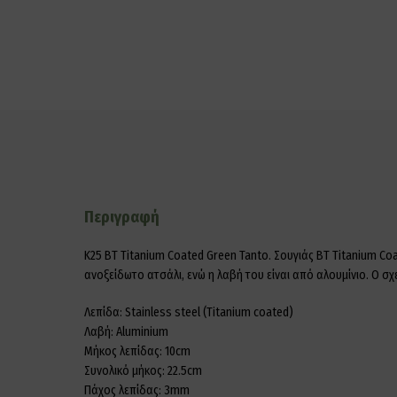
Περιγραφή
K25 BT Titanium Coated Green Tanto. Σουγιάς BT Titanium C
ανοξείδωτο ατσάλι, ενώ η λαβή του είναι από αλουμίνιο. Ο σ
Λεπίδα: Stainless steel (Titanium coated)
Λαβή: Aluminium
Μήκος λεπίδας: 10cm
Συνολικό μήκος: 22.5cm
Πάχος λεπίδας: 3mm