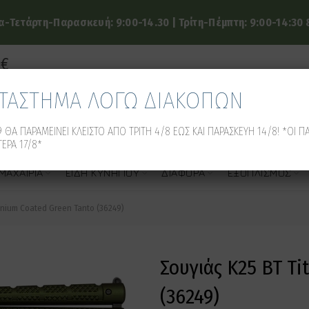
-Τετάρτη-Παρασκευή: 9:00-14.30 | Τρίτη-Πέμπτη: 9:00-14:30 &
9€
ΑΤΑΣΤΗΜΑ ΛΟΓΩ ΔΙΑΚΟΠΩΝ
 ΘΑ ΠΑΡΑΜΕΙΝΕΙ ΚΛΕΙΣΤΟ ΑΠΟ ΤΡΙΤΗ 4/8 ΕΩΣ ΚΑΙ ΠΑΡΑΣΚΕΥΗ 14/8! *ΟΙ Π
ΕΡΑ 17/8*
ΜΑΧΑΊΡΙΑ
ΕΊΔΗ ΚΥΝΗΓΙΟΎ
ΔΙΆΦΟΡΑ
ΕΞΟΠΛΙΣΜΌΣ
anium Coated Green Tanto (36249)
Σουγιάς K25 BT Ti
(36249)