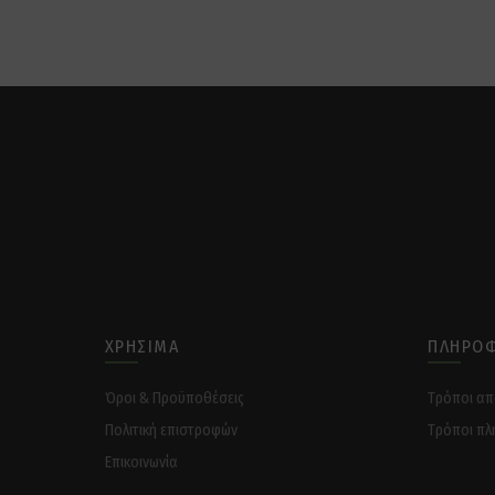
ΧΡΉΣΙΜΑ
ΠΛΗΡΟΦ
Όροι & Προϋποθέσεις
Tρόποι α
Πολιτική επιστροφών
Tρόποι πλ
Επικοινωνία