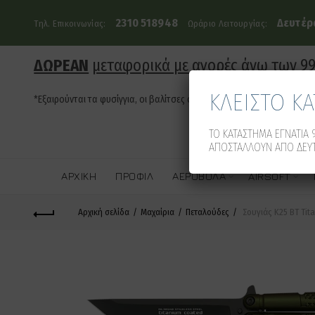
2310 518948
Δευτέρα
Τηλ. Επικοινωνίας:
Ωράριο Λειτουργίας:
ΔΩΡΕΑΝ
μεταφορικά με αγορές άνω των 9
ΚΛΕΙΣΤΟ Κ
*Εξαιρούνται τα φυσίγγια, οι βαλίτσες όπλων και τα οπλοκιβώτια
ΤΟ ΚΑΤΑΣΤΗΜΑ ΕΓΝΑΤΙΑ 9
ΑΠΟΣΤΑΛΛΟΥΝ ΑΠΟ ΔΕΥΤ
ΑΡΧΙΚΉ
ΠΡΟΦΊΛ
ΑΕΡΟΒΌΛΑ
AIRSOFT
Αρχική σελίδα
Μαχαίρια
Πεταλούδες
Σουγιάς K25 BT Tit