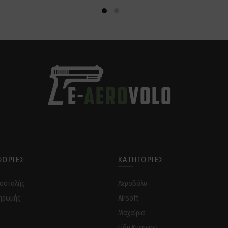
ΟΡΊΕΣ
ΚΑΤΗΓΟΡΊΕΣ
ποστολής
Αεροβόλα
ηρωμής
Airsoft
Μαχαίρια
Είδη Κυνηγιού