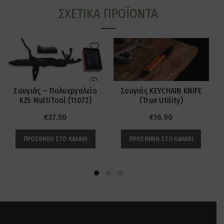
ΣΧΕΤΙΚΆ ΠΡΟΪΌΝΤΑ
Σουγιάς – Πολυεργαλείο
Σουγιάς KEYCHAIN KNIFE
K25 MultiTool (11072)
(True Utility)
€
37.50
€
16.90
ΠΡΟΣΘΉΚΗ ΣΤΟ ΚΑΛΆΘΙ
ΠΡΟΣΘΉΚΗ ΣΤΟ ΚΑΛΆΘΙ