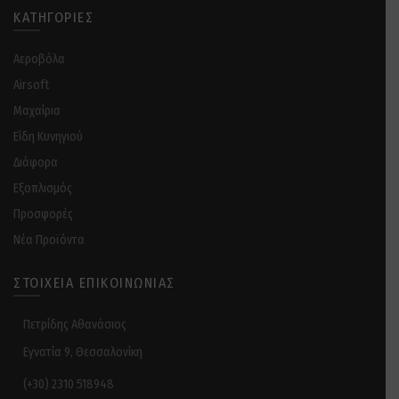
ΚΑΤΗΓΟΡΊΕΣ
Αεροβόλα
Airsoft
Μαχαίρια
Είδη Κυνηγιού
Διάφορα
Eξοπλισμός
Προσφορές
Νέα Προϊόντα
ΣΤΟΙΧΕΊΑ ΕΠΙΚΟΙΝΩΝΊΑΣ
Πετρίδης Αθανάσιος
Εγνατία 9, Θεσσαλονίκη
(+30) 2310 518948