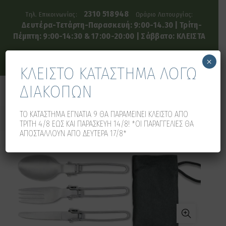
2310 518948
Τηλ. Επικοινωνίας:
Ωράριο Λειτουργίας:
Δευτέρα-Τετάρτη-Παρασκευή: 9:00-14.30 | Τρίτη-
Πέμπτη: 9:00-14:30 & 17:00-20:00 | Σάββατο: ΚΛΕΙΣΤΑ
×
ΚΛΕΙΣΤΟ ΚΑΤΑΣΤΗΜΑ ΛΟΓΩ
ΔΙΑΚΟΠΩΝ
0
0
ΤΟ ΚΑΤΑΣΤΗΜΑ ΕΓΝΑΤΙΑ 9 ΘΑ ΠΑΡΑΜΕΙΝΕΙ ΚΛΕΙΣΤΟ ΑΠΟ
ΤΡΙΤΗ 4/8 ΕΩΣ ΚΑΙ ΠΑΡΑΣΚΕΥΗ 14/8! *ΟΙ ΠΑΡΑΓΓΕΛΙΕΣ ΘΑ
ΑΠΟΣΤΑΛΛΟΥΝ ΑΠΟ ΔΕΥΤΕΡΑ 17/8*