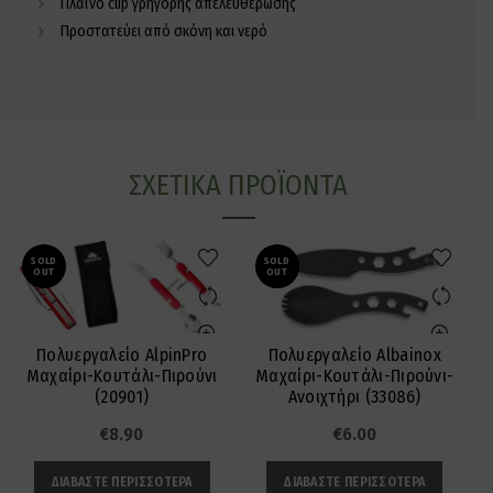
Πλαϊνό clip γρήγορης απελευθέρωσης
Προστατεύει από σκόνη και νερό
ΣΧΕΤΙΚΆ ΠΡΟΪΌΝΤΑ
SOLD
SOLD
OUT
OUT
Πολυεργαλείο AlpinPro
Πολυεργαλείο Albainox
Μαχαίρι-Κουτάλι-Πιρούνι
Μαχαίρι-Κουτάλι-Πιρούνι-
(20901)
Ανοιχτήρι (33086)
€
8.90
€
6.00
ΔΙΑΒΆΣΤΕ ΠΕΡΙΣΣΌΤΕΡΑ
ΔΙΑΒΆΣΤΕ ΠΕΡΙΣΣΌΤΕΡΑ