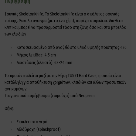
Περιγραφή
Σουγιάς SkeletonKnife. Το SkeletonKnife είναι ο απόλυτος σουγιάς
τσέπης. Έυκολο άνοιγμα (με το ένα χέρι), παρέχει ασφάλεια. Διαθέτει
κλιπ και μπορεί να προσαρμοστεί τόσο στη ζώνη όσο και στο μπρελόκ
των κλειδιών
Κατασκευασμένο από ανοξείδωτο υλικό υψηλής ποιότητας 420
Μήκος λεπίδας: 4,5 cm
Διαστάσεις (κλειστό): 63×24 mm
Το προϊόν πωλείται μαζί με την θήκη TU571 Hard Case, η οποία είναι
κατάλληλη για αποθήκευση χρημάτων, κλειδιών και άλλων προσωπικών
αντικειμένων.
Σταγανωτικό παρέμβυσμα (τσιμούχα) από Neoprene
Θήκη:
Επιπλέει στο νερό
Αδιάβροχη (splashproof)