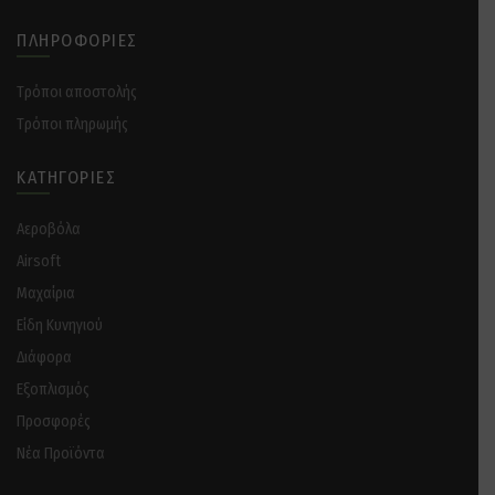
ΠΛΗΡΟΦΟΡΊΕΣ
Tρόποι αποστολής
Tρόποι πληρωμής
ΚΑΤΗΓΟΡΊΕΣ
Αεροβόλα
Airsoft
Μαχαίρια
Είδη Κυνηγιού
Διάφορα
Eξοπλισμός
Προσφορές
Νέα Προϊόντα