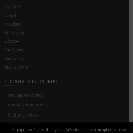
Αεροβόλα
Airsoft
Μαχαίρια
Είδη Κυνηγιού
Διάφορα
Eξοπλισμός
Προσφορές
Νέα Προϊόντα
ΣΤΟΙΧΕΊΑ ΕΠΙΚΟΙΝΩΝΊΑΣ
Πετρίδης Αθανάσιος
Εγνατία 9, Θεσσαλονίκη
(+30) 2310 518948
info@e-aerovolo.gr
Χρησιμοποιούμε cookies για να βελτιώσουμε την εμπειρία σας στον