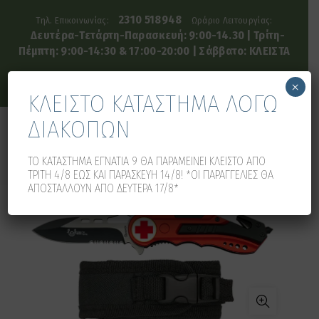
2310 518948
Τηλ. Επικοινωνίας:
Ωράριο Λειτουργίας:
Δευτέρα-Τετάρτη-Παρασκευή: 9:00-14.30 | Τρίτη-
Πέμπτη: 9:00-14:30 & 17:00-20:00 | Σάββατο: ΚΛΕΙΣΤΑ
×
ΚΛΕΙΣΤΟ ΚΑΤΑΣΤΗΜΑ ΛΟΓΩ
ΔΙΑΚΟΠΩΝ
0
0
ΤΟ ΚΑΤΑΣΤΗΜΑ ΕΓΝΑΤΙΑ 9 ΘΑ ΠΑΡΑΜΕΙΝΕΙ ΚΛΕΙΣΤΟ ΑΠΟ
ΤΡΙΤΗ 4/8 ΕΩΣ ΚΑΙ ΠΑΡΑΣΚΕΥΗ 14/8! *ΟΙ ΠΑΡΑΓΓΕΛΙΕΣ ΘΑ
ΑΠΟΣΤΑΛΛΟΥΝ ΑΠΟ ΔΕΥΤΕΡΑ 17/8*