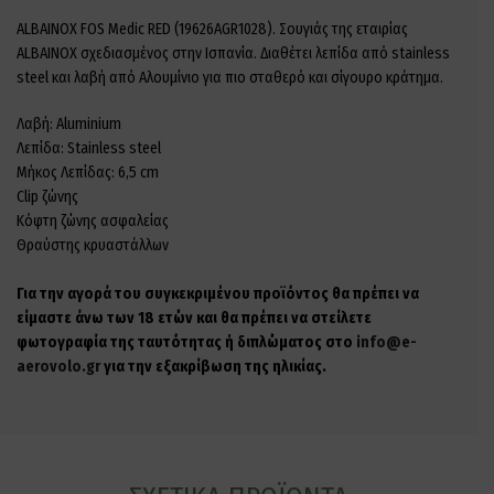
ALBAINOX FOS Medic RED (19626AGR1028). Σουγιάς της εταιρίας
ALBAINOX σχεδιασμένος στην Ισπανία. Διαθέτει λεπίδα από stainless
steel και λαβή από Αλουμίνιο για πιο σταθερό και σίγουρο κράτημα.
Λαβή: Aluminium
Λεπίδα: Stainless steel
Μήκος Λεπίδας: 6,5 cm
Clip ζώνης
Κόφτη ζώνης ασφαλείας
Θραύστης κρυαστάλλων
Για την αγορά του συγκεκριμένου προϊόντος θα πρέπει να
είμαστε άνω των 18 ετών και θα πρέπει να στείλετε
φωτογραφία της ταυτότητας ή διπλώματος στο
info@e-
aerovolo.gr
για την εξακρίβωση της ηλικίας.