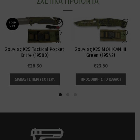
ΣΧΕΤΙΚΆ ΠΡΟΪΌΝΤΑ
SOLD
OUT
Σουγιάς K25 Tactical Pocket
Σουγιάς K25 MOHICAN III
Knife (19580)
Green (19542)
€
26.30
€
23.50
ΔΙΑΒΆΣΤΕ ΠΕΡΙΣΣΌΤΕΡΑ
ΠΡΟΣΘΉΚΗ ΣΤΟ ΚΑΛΆΘΙ