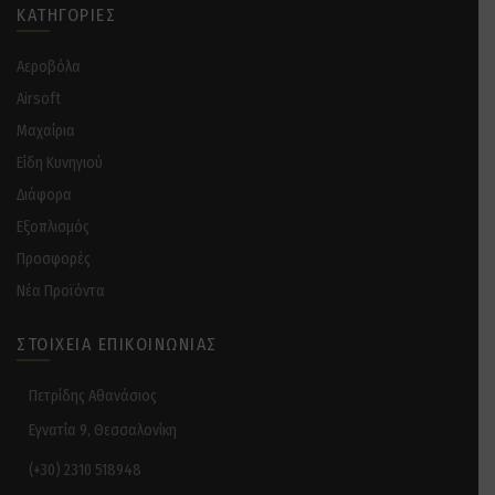
ΚΑΤΗΓΟΡΊΕΣ
Αεροβόλα
Airsoft
Μαχαίρια
Είδη Κυνηγιού
Διάφορα
Eξοπλισμός
Προσφορές
Νέα Προϊόντα
ΣΤΟΙΧΕΊΑ ΕΠΙΚΟΙΝΩΝΊΑΣ
Πετρίδης Αθανάσιος
Εγνατία 9, Θεσσαλονίκη
(+30) 2310 518948