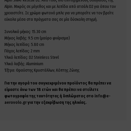
Alpin SWAT Rescue D2. Από τους πιο επιτυχημένους σουγιάδες της
Alpin. Μικρός σε μέγεθος και με λεπίδα από ατσάλι D2 για όπου τον
χρειαστείτε. Σε χρώμα φωτεινό μπλε για να μπορείτε να τον βρείτε
εύκολα μέσα στα πράγματα σας σε μία δύσκολη στιγμή.
Συνολικό μήκος: 15.30 cm
Μήκος λαβής: 9.5 cm (μαύρο φινίρισμα)
Μήκος λεπίδας: 5.80 cm
Πάχος λεπίδας: 2 mm
Υλικό λεπίδας: D2 Steinless Steel
Υλικό λαβής: Aluminium
Έξτρα: Θραύστης Κρυστάλλων, Κόπτης Ζώνης
Για την αγορά του συγκεκριμένου προϊόντος θα πρέπει να
είμαστε άνω των 18 ετών και θα πρέπει να στείλετε
φωτογραφία της ταυτότητας ή διπλώματος στο
info@e-
aerovolo.gr
για την εξακρίβωση της ηλικίας.