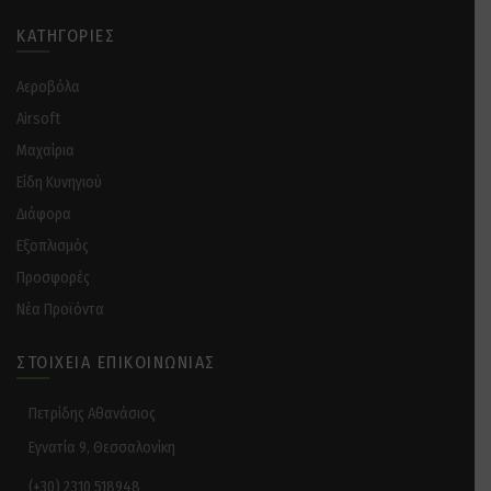
ΚΑΤΗΓΟΡΊΕΣ
Αεροβόλα
Airsoft
Μαχαίρια
Είδη Κυνηγιού
Διάφορα
Eξοπλισμός
Προσφορές
Νέα Προϊόντα
ΣΤΟΙΧΕΊΑ ΕΠΙΚΟΙΝΩΝΊΑΣ
Πετρίδης Αθανάσιος
Εγνατία 9, Θεσσαλονίκη
(+30) 2310 518948