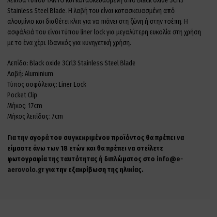
λεπίδα τύπου TANTO και κατασκευασμένη από Black oxide 3Crl3
Stainless Steel Blade. Η λαβή του είναι κατασκευασμένη από
αλουμίνιο και διαθέτει κλιπ για να πιάνει στη ζώνη ή στην τσέπη. Η
ασφάλειά του είναι τύπου liner lock για μεγαλύτερη ευκολία στη χρήση
με το ένα χέρι. Ιδανικός για κυνηγετική χρήση.
Λεπίδα: Black oxide 3Crl3 Stainless Steel Blade
Λαβή: Aluminium
Τύπος ασφάλειας: Liner Lock
Pocket Clip
Μήκος: 17cm
Μήκος λεπίδας: 7cm
Για την αγορά του συγκεκριμένου προϊόντος θα πρέπει να
είμαστε άνω των 18 ετών και θα πρέπει να στείλετε
φωτογραφία της ταυτότητας ή διπλώματος στο
info@e-
aerovolo.gr
για την εξακρίβωση της ηλικίας.