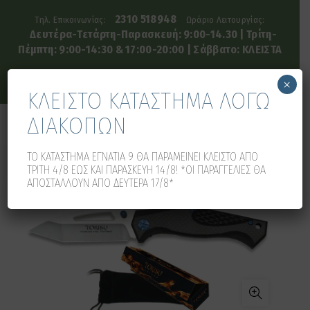
2310 518948
Τηλ. Επικοινωνίας:
Ωράριο Λειτουργίας:
Δευτέρα-Τετάρτη-Παρασκευή: 9:00-14.30 | Τρίτη-
Πέμπτη: 9:00-14:30 & 17:00-20:00 | Σάββατο: ΚΛΕΙΣΤΑ
×
ΚΛΕΙΣΤΟ ΚΑΤΑΣΤΗΜΑ ΛΟΓΩ
ΔΙΑΚΟΠΩΝ
0
0
ΤΟ ΚΑΤΑΣΤΗΜΑ ΕΓΝΑΤΙΑ 9 ΘΑ ΠΑΡΑΜΕΙΝΕΙ ΚΛΕΙΣΤΟ ΑΠΟ
ΤΡΙΤΗ 4/8 ΕΩΣ ΚΑΙ ΠΑΡΑΣΚΕΥΗ 14/8! *ΟΙ ΠΑΡΑΓΓΕΛΙΕΣ ΘΑ
ΑΠΟΣΤΑΛΛΟΥΝ ΑΠΟ ΔΕΥΤΕΡΑ 17/8*