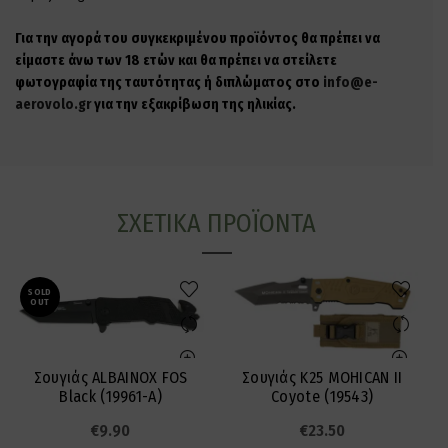
Για την αγορά του συγκεκριμένου προϊόντος θα πρέπει να
είμαστε άνω των 18 ετών και θα πρέπει να στείλετε
φωτογραφία της ταυτότητας ή διπλώματος στο
info@e-
aerovolo.gr
για την εξακρίβωση της ηλικίας.
ΣΧΕΤΙΚΆ ΠΡΟΪΌΝΤΑ
SOLD
OUT
Σουγιάς ALBAINOX FOS
Σουγιάς K25 MOHICAN II
Black (19961-A)
Coyote (19543)
€
9.90
€
23.50