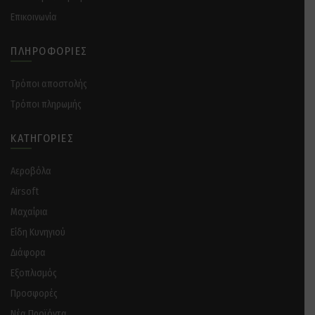
Επικοινωνία
ΠΛΗΡΟΦΟΡΊΕΣ
Tρόποι αποστολής
Tρόποι πληρωμής
ΚΑΤΗΓΟΡΊΕΣ
Αεροβόλα
Airsoft
Μαχαίρια
Είδη Κυνηγιού
Διάφορα
Eξοπλισμός
Προσφορές
Νέα Προϊόντα