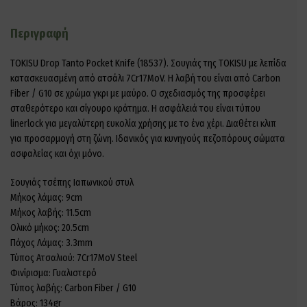
Περιγραφή
TOKISU Drop Tanto Pocket Knife (18537). Σουγιάς της TOKISU με λεπίδα
κατασκευασμένη από ατσάλι 7Cr17MoV. Η λαβή του είναι από Carbon
Fiber / G10 σε χρώμα γκρι με μαύρο. Ο σχεδιασμός της προσφέρει
σταθερότερο και σίγουρο κράτημα. Η ασφάλειά του είναι τύπου
linerlock για μεγαλύτερη ευκολία χρήσης με το ένα χέρι. Διαθέτει κλιπ
για προσαρμογή στη ζώνη. Ιδανικός για κυνηγούς πεζοπόρους σώματα
ασφαλείας και όχι μόνο.
Σουγιάς τσέπης Ιαπωνικού στυλ
Μήκος λάμας: 9cm
Μήκος λαβής: 11.5cm
Ολικό μήκος: 20.5cm
Πάχος Λάμας: 3.3mm
Τύπος Ατσαλιού: 7Cr17MoV Steel
Φινίρισμα: Γυαλιστερό
Τύπος λαβής: Carbon Fiber / G10
Βάρος: 134gr