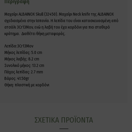
Περιγραφή
Μαχαίρι ALBAINOX Skull (32450). Μαχαίρι Neck knife της ALBAINOX
σχεδιασμένο στην Ισπανία. Η λεπίδα του είναι κατασκευασμένη από
ατσάλι 3Cr13Mov, ενώ η λαβή του έχει κορδόνι για πιο σταθερό
κράτημα. Διαθέτει θήκη μεταφοράς.
Λεπίδα:3Cr13Mov
Μήκος λεπίδας: 5.0 cm
Μήκος λαβής: 8.2 cm
Συνολικό μήκος: 13.2 cm
Πάχος λεπίδας: 2.7 mm
Βάρος: 41.50gr
Θήκη: πλαστική με κορδόνι
ΣΧΕΤΙΚΆ ΠΡΟΪΌΝΤΑ