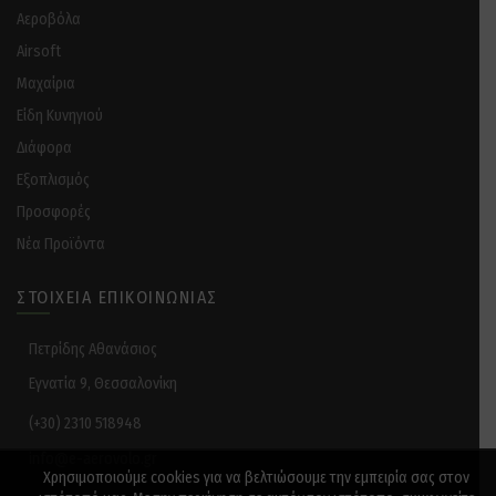
Αεροβόλα
Airsoft
Μαχαίρια
Είδη Κυνηγιού
Διάφορα
Eξοπλισμός
Προσφορές
Νέα Προϊόντα
ΣΤΟΙΧΕΊΑ ΕΠΙΚΟΙΝΩΝΊΑΣ
Πετρίδης Αθανάσιος
Εγνατία 9, Θεσσαλονίκη
(+30) 2310 518948
info@e-aerovolo.gr
Χρησιμοποιούμε cookies για να βελτιώσουμε την εμπειρία σας στον