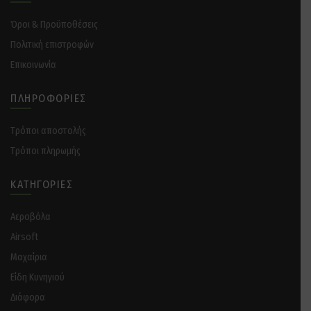
Όροι & Προϋποθέσεις
Πολιτική επιστροφών
Επικοινωνία
ΠΛΗΡΟΦΟΡΊΕΣ
Tρόποι αποστολής
Tρόποι πληρωμής
ΚΑΤΗΓΟΡΊΕΣ
Αεροβόλα
Airsoft
Μαχαίρια
Είδη Κυνηγιού
Διάφορα