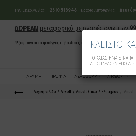
2310 518948
Δευτέρα
Τηλ. Επικοινωνίας:
Ωράριο Λειτουργίας:
ΔΩΡΕΑΝ
μεταφορικά με αγορές άνω των 9
ΚΛΕΙΣΤΟ Κ
*Εξαιρούνται τα φυσίγγια, οι βαλίτσες όπλων και τα οπλοκιβώτια
ΤΟ ΚΑΤΑΣΤΗΜΑ ΕΓΝΑΤΙΑ 9
ΑΠΟΣΤΑΛΛΟΥΝ ΑΠΟ ΔΕΥΤ
ΑΡΧΙΚΉ
ΠΡΟΦΊΛ
ΑΕΡΟΒΌΛΑ
AIRSOFT
Αρχική σελίδα
Airsoft
Airsoft Όπλα
Ελατηρίου
Airsoft