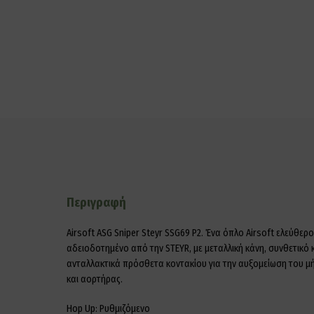
Περιγραφή
Airsoft ASG Sniper Steyr SSG69 P2. Ένα όπλο Airsoft ελεύθε
αδειοδοτημένο από την STEYR, με μεταλλική κάνη, συνθετικό
ανταλλακτικά πρόσθετα κοντακίου για την αυξομείωση του μ
και αορτήρας.
Hop Up: Ρυθμιζόμενο