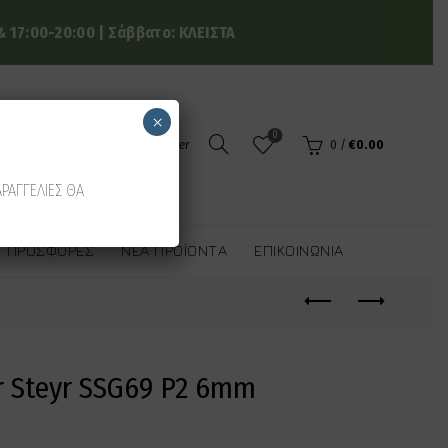
 17:00-20:00 | Σάββατο: ΚΛΕΙΣΤΑ
×
0
Login / Register
0
/
€
0.00
ΑΡΑΓΓΕΛΙΕΣ ΘΑ
ΠΡΟΣΦΟΡΈΣ
ΝΈΑ ΠΡΟΪΌΝΤΑ
ΕΠΙΚΟΙΝΩΝΊΑ
er Steyr SSG69 P2 6mm