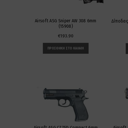
Airsoft ASG Sniper AW 308 6mm
Δίποδας
(15908)
€
193.90
ΠΡΟΣΘΉΚΗ ΣΤΟ ΚΑΛΆΘΙ
Airsoft ASG CZ75D Compact 6mm
Airsoft