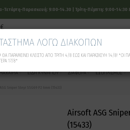
-Τετάρτη-Παρασκευή: 9:00-14.30 | Τρίτη-Πέμπτη: 9:00-14:30 &
9€
ΑΤΑΣΤΗΜΑ ΛΟΓΩ ΔΙΑΚΟΠΩΝ
 ΘΑ ΠΑΡΑΜΕΙΝΕΙ ΚΛΕΙΣΤΟ ΑΠΟ ΤΡΙΤΗ 4/8 ΕΩΣ ΚΑΙ ΠΑΡΑΣΚΕΥΗ 14/8! *ΟΙ Π
ΕΡΑ 17/8*
ΜΑΧΑΊΡΙΑ
ΕΊΔΗ ΚΥΝΗΓΙΟΎ
ΔΙΆΦΟΡΑ
ΕΞΟΠΛΙΣΜΌΣ
 ASG Sniper Steyr SSG69 P2 6mm (15433)
Airsoft ASG Snip
(15433)