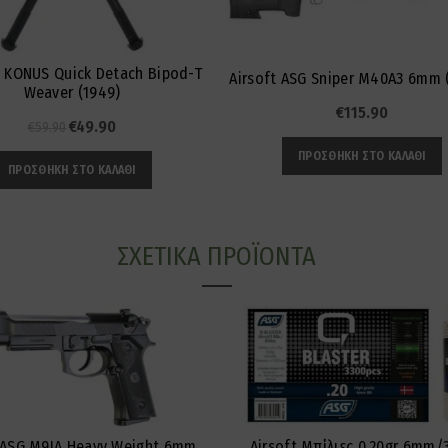
 KONUS Quick Detach Bipod-T
Airsoft ASG Sniper M40A3 6mm 
Weaver (1949)
€
115.90
Original
Η
€
49.90
€
59.90
price
τρέχουσα
ΠΡΟΣΘΉΚΗ ΣΤΟ ΚΑΛΆΘΙ
ΠΡΟΣΘΉΚΗ ΣΤΟ ΚΑΛΆΘΙ
was:
τιμή
€59.90.
είναι:
€49.90.
ΣΧΕΤΙΚΆ ΠΡΟΪΌΝΤΑ
 ASG M9IA Heavy Weight 6mm
Airsoft Μπίλιες 0,20gr 6mm/